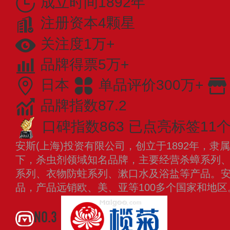
成立时间1892年
注册资本4颗星
关注度1万+
品牌得票5万+
日本
单品评价300万+
品牌指数87.2
口碑指数863
已点亮标签11
安斯(上海)投资有限公司，创立于1892年，
下，杀虫剂领域知名品牌，主要经营杀蟑系列
系列、衣物防蛀系列、漱口水及浴盐等产品。安
品，产品远销欧、美、亚等100多个国家和地
NO.3