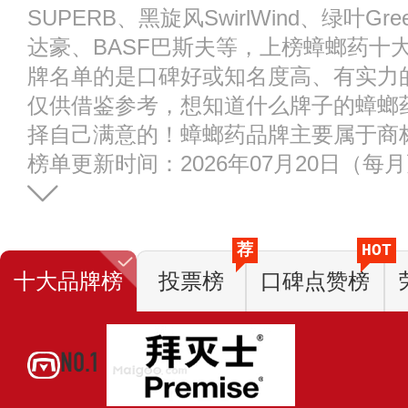
SUPERB、黑旋风SwirlWind、绿叶Gre
达豪、BASF巴斯夫等，上榜蟑螂药十
牌名单的是口碑好或知名度高、有实力
仅供借鉴参考，想知道什么牌子的蟑螂
择自己满意的！蟑螂药品牌主要属于商
榜单更新时间：2026年07月20日（每
荐
HOT
十大品牌榜
投票榜
口碑点赞榜
NO.1