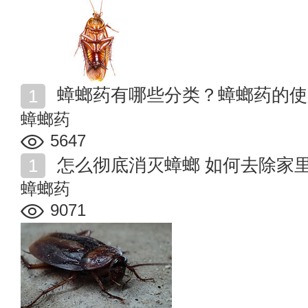
蟑螂药有哪些分类？蟑螂药的使
蟑螂药
5647
怎么彻底消灭蟑螂 如何去除家
蟑螂药
9071