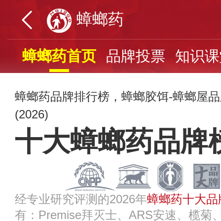
蟑螂药
蟑螂药首页
品牌投票
知识课
蟑螂药品牌排行榜，蟑螂胶饵-蟑螂屋
(2026)
十大蟑螂药品牌
经专业研究评测的2026年
蟑螂药十大品
有：Premise拜灭士、ARS安速、榄菊