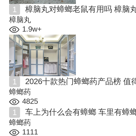
樟脑丸对蟑螂老鼠有用吗 樟脑
樟脑丸
1.9w+
2026十款热门蟑螂药产品榜 
蟑螂药
4825
车上为什么会有蟑螂 车里有蟑
蟑螂药
1111