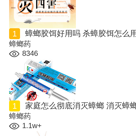
蟑螂胶饵好用吗 杀蟑胶饵怎么
蟑螂药
8346
家庭怎么彻底消灭蟑螂 消灭蟑
蟑螂药
1.1w+