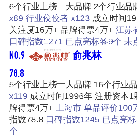
6个行业上榜十大品牌
2个行业品
x89
行业佼佼者 x123
成立时间19
关注度16万+
品牌得票4万+
江苏
口碑指数1271
已点亮标签9个
未
NO.9
俞兆林
78.8
5个行业上榜十大品牌
16个行业
x119
成立时间1996年
注册资本1
牌得票4万+
上海市
单品评价100
指数78.8
口碑指数1245
已点亮标
个