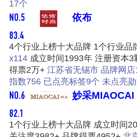
17个
NO.5
依布
83.4
4个行业上榜十大品牌
1个行业品
x114
成立时间1993年
注册资本3
得票2万+
江苏省无锡市
品牌网店
指数756
已点亮标签9个
未点亮勋
NO.6
妙采MIAOCAI
82.1
1个行业上榜十大品牌
成立时间20
关注度3982+
品牌得票4952+
北