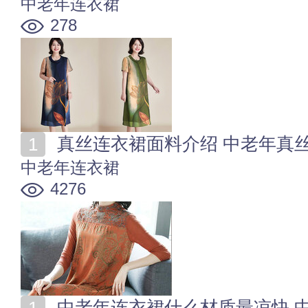
中老年连衣裙
278
真丝连衣裙面料介绍 中老年真
中老年连衣裙
4276
中老年连衣裙什么材质最凉快 