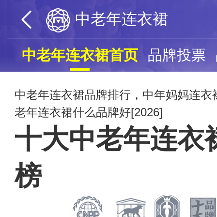
中老年连衣裙
中老年连衣裙首页
品牌投票
中老年连衣裙品牌排行，中年妈妈连衣
老年连衣裙什么品牌好[2026]
十大中老年连衣
榜