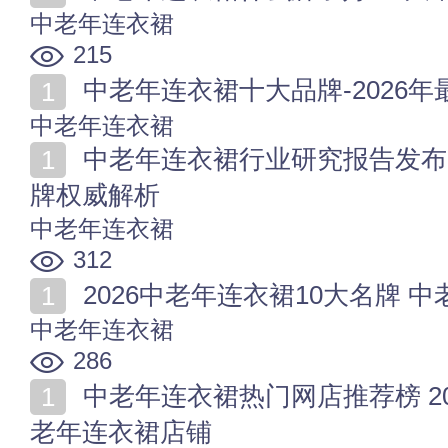
中老年连衣裙
215
中老年连衣裙十大品牌-2026年
中老年连衣裙
中老年连衣裙行业研究报告发布：中老年连衣裙十大品
牌权威解析
中老年连衣裙
312
2026中老年连衣裙10大名牌 中
中老年连衣裙
286
中老年连衣裙热门网店推荐榜 2026年值得收藏的十家中
老年连衣裙店铺