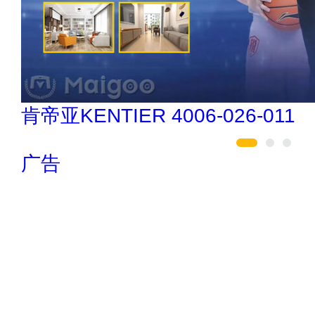
如鱼得水高端窗帘 4008-2614-88
广告