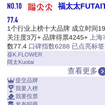
NO.10
福太太FUTAIT
77.4
1个行业上榜十大品牌
成立时间19
关注度3万+
品牌得票4245+
上海
数77.4
口碑指数6288
已点亮标签
葵K.FLOWER
阔太Kuotai
查看更多
提交品牌
我要入榜
我要投票
发布招商