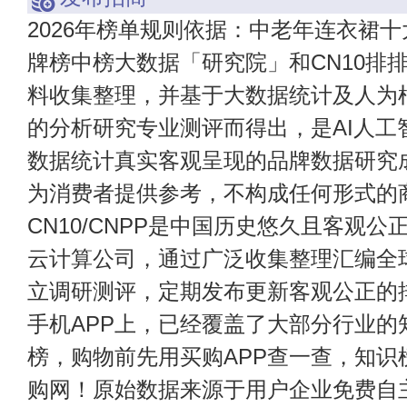
2026年榜单规则依据：中老年连衣裙十
牌榜中榜大数据「研究院」和CN10排
料收集整理，并基于大数据统计及人为
的分析研究专业测评而得出，是AI人工
数据统计真实客观呈现的品牌数据研究
为消费者提供参考，不构成任何形式的
CN10/CNPP是中国历史悠久且客观公
云计算公司，通过广泛收集整理汇编全
立调研测评，定期发布更新客观公正的
手机APP上，已经覆盖了大部分行业的
榜，购物前先用买购APP查一查，知识
购网！原始数据来源于用户企业免费自主申