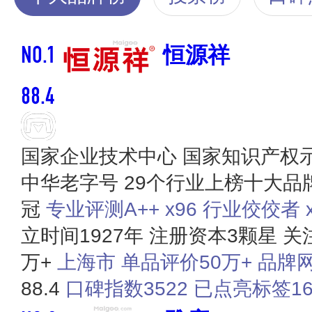
NO.1
恒源祥
88.4
国家企业技术中心
国家知识产权
中华老字号
29个行业上榜十大品
冠
专业​评测A++ x96
行业佼佼者 x
立时间1927年
注册资本3颗星
关
万+
上海市
单品评价50万+
品牌网
88.4
口碑指数3522
已点亮标签1