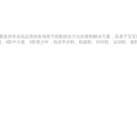
岁儿童提供专业高品质的各场景可搭配的全方位的童鞋解决方案，其基于宝
儿园、4阶中大童、5阶青少年，包含学步鞋、机能鞋、叫叫鞋、运动鞋、板