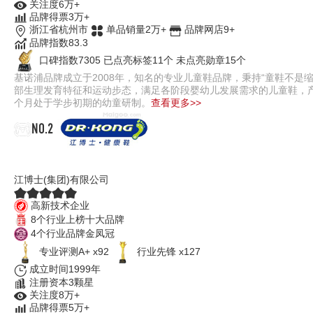
关注度6万+
品牌得票3万+
浙江省杭州市
单品销量2万+
品牌网店9+
品牌指数83.3
口碑指数7305
已点亮标签11个
未点亮勋章15个
基诺浦品牌成立于2008年，知名的专业儿童鞋品牌，秉持“童鞋不
部生理发育特征和运动步态，满足各阶段婴幼儿发展需求的儿童鞋，产品
个月处于学步初期的幼童研制。
查看更多>>
NO.2
江博士Dr.Kong
江博士(集团)有限公司
高新技术企业
8个行业上榜十大品牌
4个行业品牌金凤冠
专业评测A+ x92
行业先锋 x127
成立时间1999年
注册资本3颗星
关注度8万+
品牌得票5万+