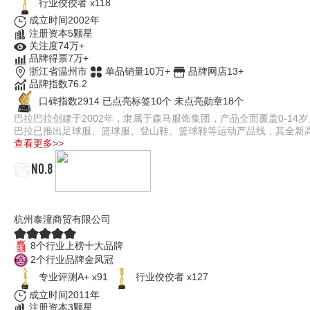
行业佼佼者 x118
成立时间2002年
注册资本5颗星
关注度74万+
品牌得票7万+
浙江省温州市
单品销量10万+
品牌网店13+
品牌指数76.2
口碑指数2914
已点亮标签10个
未点亮勋章18个
巴拉巴拉创建于2002年，隶属于森马服饰集团，产品全面覆盖0-1
巴拉已推出足球服、篮球服、登山鞋、篮球鞋等运动产品线，其全新高端儿童
查看更多>>
NO.8
泰兰尼斯TARANIS
杭州泰潼商贸有限公司
8个行业上榜十大品牌
2个行业品牌金凤冠
专业评测A+ x91
行业佼佼者 x127
成立时间2011年
注册资本3颗星