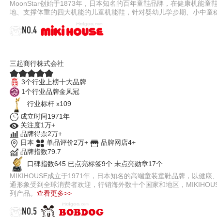
MoonStar创始于1873年，日本知名的百年童鞋品牌，在健康
地、支撑体重的四大机能的儿童机能鞋，针对婴幼儿学步期、小中童
NO.4
MIKIHOUSE
三起商行株式会社
3个行业上榜十大品牌
1个行业品牌金凤冠
行业标杆 x109
成立时间1971年
关注度1万+
品牌得票2万+
日本
单品评价2万+
品牌网店4+
品牌指数79.7
口碑指数645
已点亮标签9个
未点亮勋章17个
MIKIHOUSE成立于1971年，日本知名的高端童装童鞋品牌，
通形象受到全球消费者欢迎，行销海外数十个国家和地区，MIKIHOU
列产品。
查看更多>>
NO.5