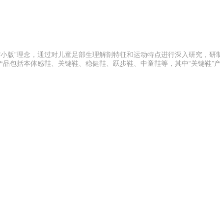
是缩小版”理念，通过对儿童足部生理解剖特征和运动特点进行深入研究，研
包括本体感鞋、关键鞋、稳健鞋、跃步鞋、中童鞋等，其中“关键鞋”产品