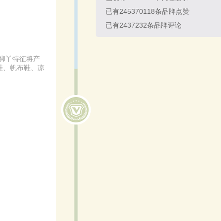
已有
245370118
条品牌点赞
已有
2437232
条品牌评论
宝脚丫特征将产
鞋、帆布鞋、凉