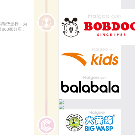
的鞋垫选择，为
800家分店，