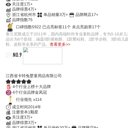
关注度1万+
品牌得票4万+
浙江省杭州市
单品销量3万+
品牌网店17+
品牌指数75
口碑指数5922
已点亮标签11个
未点亮勋章17个
泰兰尼斯成立于2011年，国内高端时尚专业童鞋品牌，专为0-16
品分为6个阶段，涵盖0阶揉抱期、1阶爬站鞋、2阶学步鞋、3阶幼
鞋、皮鞋等全系列产品。
查看更多>>
NO.9
卡特兔
江西省卡特兔婴童用品有限公司
4个行业上榜十大品牌
4个行业品牌金凤冠
行业领先 x114
成立时间2014年
注册资本1颗星
关注度3万+
品牌得票3万+
浙江省温州市
单品评价20万+
品牌网店9+