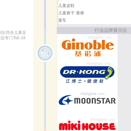
儿童皮鞋
儿童裤子·童裤
童车
行业品牌展示位
制出符合儿童足
专门为6-18