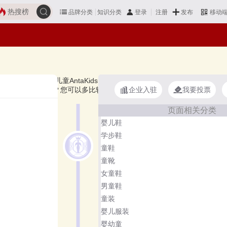
热搜榜
品牌分类
知识分类
发布
登录
注册
移动
BDOG巴布豆、安踏儿童AntaKids、巴拉巴拉Balabala、泰兰尼斯TARA
企业入驻
我要投票
么牌子的机能鞋好？您可以多比较，选择自己满意的！机能鞋品牌主要属于
页面相关分类
婴儿鞋
学步鞋
童鞋
童靴
女童鞋
男童鞋
童装
婴儿服装
婴幼童