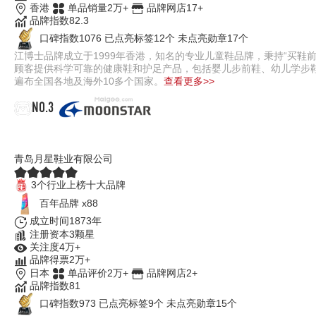
香港
单品销量2万+
品牌网店17+
品牌指数82.3
口碑指数1076
已点亮标签12个
未点亮勋章17个
江博士品牌成立于1999年香港，知名的专业儿童鞋品牌，秉持“买鞋
顾客提供科学可靠的健康鞋和护足产品，包括婴儿步前鞋、幼儿学步鞋
遍布全国各地及海外10多个国家。
查看更多>>
NO.3
MoonStar月星童鞋
青岛月星鞋业有限公司
3个行业上榜十大品牌
百年品牌 x88
成立时间1873年
注册资本3颗星
关注度4万+
品牌得票2万+
日本
单品评价2万+
品牌网店2+
品牌指数81
口碑指数973
已点亮标签9个
未点亮勋章15个