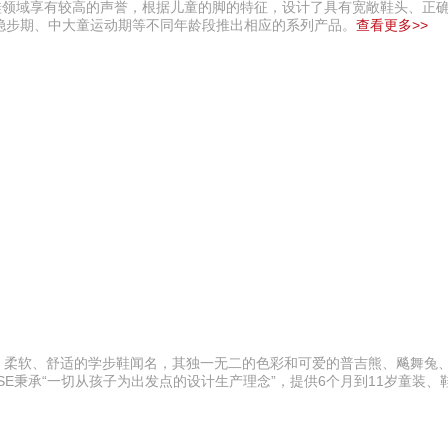
机能童鞋领域享有较高的声誉，根据儿童的脚的特征，设计了具有宽敞鞋头、正
稳步期、中大童运动期等不同年龄段推出相应的系列产品。
查看更多>>
以健康、柔软、舒适的学步鞋闻名，其独一无二的色彩和可爱的普吉熊、飚舞兔
SE秉承“一切从孩子为出发点的设计生产理念”，提供6个月到11岁童装、