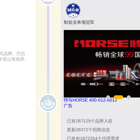
制造业单项冠军
方式品牌。巴拉
徒步登山等场景。
悍马HORSE 400-012-6012
广告
已有
287129
个品牌入驻
更新
28372
个招商信息
已发布
1872354
个代理需求