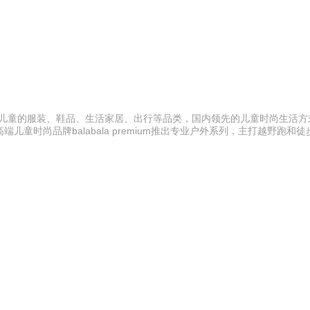
4岁儿童的服装、鞋品、生活家居、出行等品类，国内领先的儿童时尚生活
时尚品牌balabala premium推出专业户外系列，主打越野跑和
驴充充 0797-966999