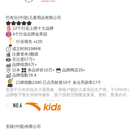
BOBDOG巴布豆
巴布豆(中国)儿童用品有限公司
12个行业上榜十大品牌
6个行业品牌金凤冠
行业领先 x120
成立时间1988年
注册资本3颗星
关注度57万+
品牌得票6万+
日本
单品评价10万+
品牌网店25+
品牌指数78.4
口碑指数2340
已点亮标签10个
未点亮勋章17个
发源于日本的知名卡通形象，家喻户晓的儿童用品生产商，于1994年
品牌数字整合营销等服务，旗下授权范围覆盖童装、童鞋、婴童内衣
NO.6
安踏儿童AntaKids
安踏(中国)有限公司