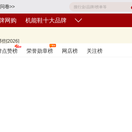
问卷>>
牌网购
机能鞋十大品牌
2026]
noble、江博士Dr.Kong、MoonStar月星童鞋、MIKIHOUSE、BO
碑点赞榜
荣誉勋章榜
网店榜
关注榜
碑好或知名度高、有实力的品牌，排名不分先后，仅供借鉴参考，想知道什