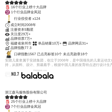
16个行业上榜十大品牌
1个行业品牌金凤冠
行业佼佼者 x124
成立时间2008年
注册资本5颗星
关注度29万+
品牌得票7万+
福建省泉州市
单品销量10万+
品牌网店31+
品牌指数77.3
口碑指数1567
已点亮标签10个
未点亮勋章18个
安踏儿童隶属于安踏集团，创立于2008年，是中国领先的儿童运动
持，从面料、设计、剪裁着手，根据中国儿童的发育特点进行设计生
NO.7
巴拉巴拉Balabala
浙江森马服饰股份有限公司
25个行业上榜十大品牌
7个行业品牌金凤冠