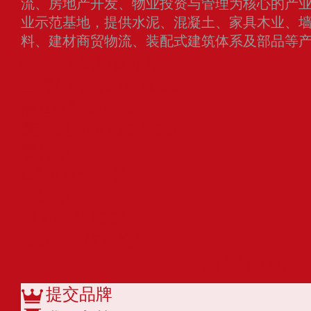
流、房地产开发、物业投资与管理为核心的产
业示范基地，提供水泥、混凝土、家具木业、
料、建材商贸物流、装配式建筑体系及部品等
K-FLEX凯门富乐斯
星牌优时吉STARUSG
瀚江HANJIANG
豪森维尔HOUSWOOL
赛特新材
CABOT卡博特
华陆新材
埃力生ALISON
ISOVER依索维尔
查看更多
提交品牌