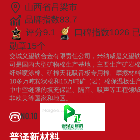
山西省吕梁市
品牌指数83.7
评分9.1
口碑指数1026
勋章15个
交城义望铁合金有限责任公司，米纳威是义望
司是国内大型矿物棉生产基地，主要生产矿岩
纤维喷涂棉、矿棉天花吸音板专用棉、摩擦材
10多万吨粒状棉和15万吨矿（岩）棉保温板生
中中空缝隙的填充保温、隔音、吸声等工程领
非欧美等国家和地区。
查看更多
NO.10
普泽新材料