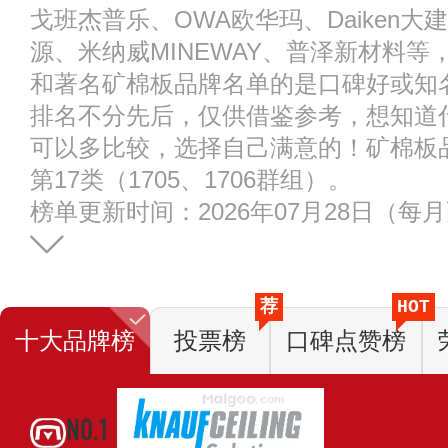
戈班杰普乐、OWA欧华玛、Daiken大
源、米纳威MINEWAY、普泽新材料
和著名矿棉板品牌名单的是口碑好或知
排名不分先后，仅供借鉴参考，想知道
可以多比较，选择自己满意的！矿棉板
第17类（1705、1706群组）。
榜单更新时间：2026年07月28日（每
荐
HOT
十大品牌榜
投票榜
口碑点赞榜
NO.1