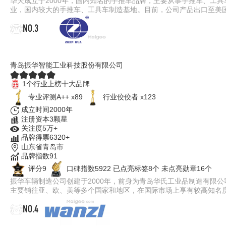
华天成立于2000年，国内知名的手推车品牌，主要从事手推车、工
业，国内较大的手推车、工具车制造基地。目前，公司产品出口至美
NO.3
振华ZHENHUA
青岛振华智能工业科技股份有限公司
1个行业上榜十大品牌
专业​评测A++ x89
行业佼佼者 x123
成立时间2000年
注册资本3颗星
关注度5万+
品牌得票6320+
山东省青岛市
品牌指数91
评分9
口碑指数5922
已点亮标签8个
未点亮勋章16个
振华车辆制造公司创建于2000年，前身为青岛华氏工业品制造有限
主要销往亚、欧、美等多个国家和地区，在国际市场上享有较高知名
NO.4