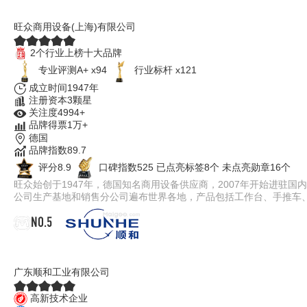
WANZL旺众
旺众商用设备(上海)有限公司
2个行业上榜十大品牌
专业评测A+ x94
行业标杆 x121
成立时间1947年
注册资本3颗星
关注度4994+
品牌得票1万+
德国
品牌指数89.7
评分8.9
口碑指数525
已点亮标签8个
未点亮勋章16个
旺众始创于1947年，德国知名商用设备供应商，2007年开始进驻
公司生产基地和销售分公司遍布世界各地，产品包括工作台、手推车
NO.5
顺和SHUNHE
广东顺和工业有限公司
高新技术企业