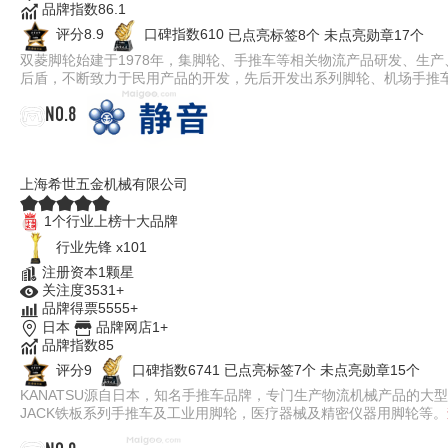
品牌指数86.1
评分8.9
口碑指数610
已点亮标签8个
未点亮勋章17个
双菱脚轮始建于1978年，集脚轮、手推车等相关物流产品研发、生
后盾，不断致力于民用产品的开发，先后开发出系列脚轮、机场手推
NO.8
KANATSU
上海希世五金机械有限公司
1个行业上榜十大品牌
行业先锋 x101
注册资本1颗星
关注度3531+
品牌得票5555+
日本
品牌网店1+
品牌指数85
评分9
口碑指数6741
已点亮标签7个
未点亮勋章15个
KANATSU源自日本，知名手推车品牌，专门生产物流机械产品的大
JACK铁板系列手推车及工业用脚轮，医疗器械及精密仪器用脚轮等。