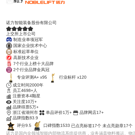
NO.9
诺力NOBLELIFT
诺力智能装备股份有限公司
上交所上市公司
制造业单项冠军
国家企业技术中心
标准起草单位
高新技术企业
7个行业上榜十大品牌
2个行业品牌金凤冠
专业评测A+ x95
行业标杆 x120
成立时间2000年
员工4698+人
注册资本4颗星
关注度10万+
品牌得票5万+
浙江省湖州市
单品评价1万+
品牌网店17+
品牌指数83.9
评分9.5
口碑指数1533
已点亮标签17个
未点亮勋章17个
诺力是国内全领域智能内部物流系统提供商，业务涵盖物料搬运、物