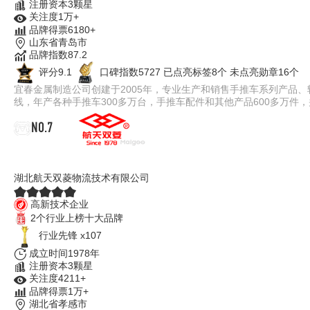
注册资本3颗星
关注度1万+
品牌得票6180+
山东省青岛市
品牌指数87.2
评分9.1
口碑指数5727
已点亮标签8个
未点亮勋章16个
宜春金属制造公司创建于2005年，专业生产和销售手推车系列产品
线，年产各种手推车300多万台，手推车配件和其他产品600多万件
NO.7
双菱
湖北航天双菱物流技术有限公司
高新技术企业
2个行业上榜十大品牌
行业先锋 x107
成立时间1978年
注册资本3颗星
关注度4211+
品牌得票1万+
湖北省孝感市