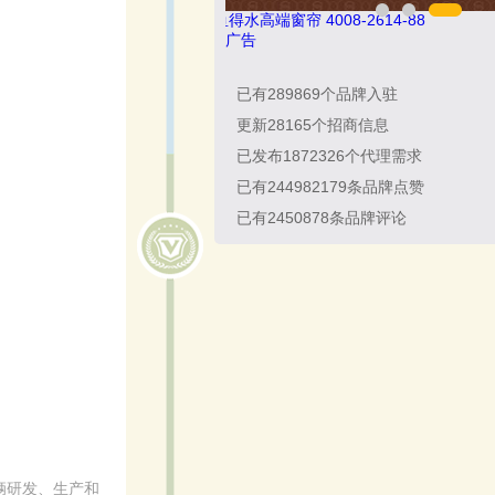
民兴电缆 400-188-3331
广告
已有
289869
个品牌入驻
更新
28165
个招商信息
已发布
1872326
个代理需求
已有
244982179
条品牌点赞
已有
2450878
条品牌评论
辆研发、生产和