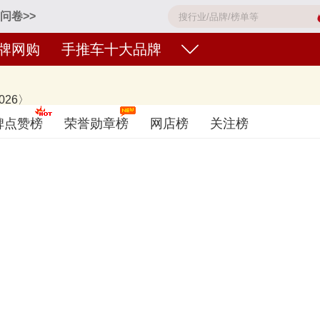
问卷>>
牌网购
手推车十大品牌
26〉
AIFA、华天HT、振华ZHENHUA、WANZL旺众、顺和SHUNHE、宜
碑点赞榜
荣誉勋章榜
网店榜
关注榜
考，想知道什么牌子的手推车好？您可以多比较，选择自己满意的！手推车品