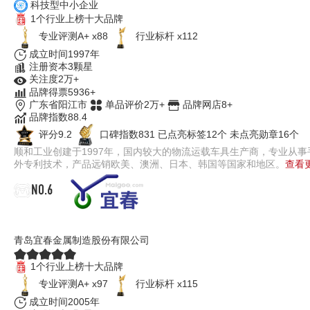
科技型中小企业
1个行业上榜十大品牌
专业评测A+ x88
行业标杆 x112
成立时间1997年
注册资本3颗星
关注度2万+
品牌得票5936+
广东省阳江市
单品评价2万+
品牌网店8+
品牌指数88.4
评分9.2
口碑指数831
已点亮标签12个
未点亮勋章16个
顺和工业创建于1997年，国内较大的物流运载车具生产商，专业从
外专利技术，产品远销欧美、澳洲、日本、韩国等国家和地区。
查看更
NO.6
宜春
青岛宜春金属制造股份有限公司
1个行业上榜十大品牌
专业评测A+ x97
行业标杆 x115
成立时间2005年