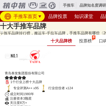
手推车
品牌知名度调研
手推车首页
品牌投票
知识课堂
品
十大手推车品牌
首页
>
商用/工业品
>
工具/工具耗材
>
手推车
手推车品牌排行榜，搬运车-手拉车品牌，手推车品牌有哪些〈20
经专业研究评测的2026年
手推车十大品牌名单
发布啦！居前十的有：泰发T
荐
十大品牌榜
投票榜
口
牌名单的是口碑好或知名度高、有实力的品牌，排名不分先后，仅供借鉴参
29日（每月更新）
NO.1
泰发TAIFA
青岛泰发集团股份有限公司
1个行业上榜十大品牌
专业​评测A++ x95
行业佼佼者 x124
成立时间1980年
注册资本3颗星
关注度8万+