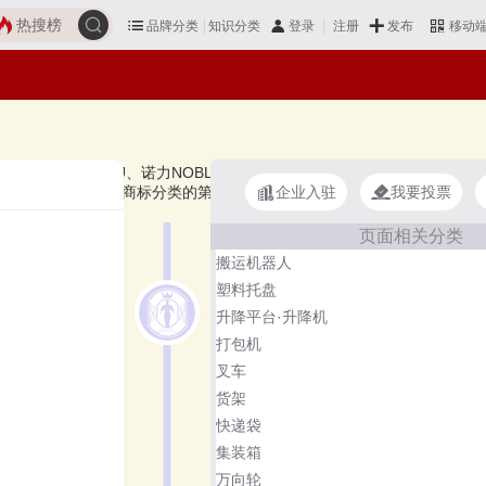
热搜榜
品牌分类
知识分类
发布
登录
注册
移动
春、双菱、KANATSU、诺力NOBLELIFT、正盖等，上榜手推车十大品
企业入驻
我要投票
牌主要属于商标分类的第12类（1206群组）、第20类。榜单更新时间
页面相关分类
搬运机器人
塑料托盘
升降平台·升降机
打包机
叉车
货架
快递袋
集装箱
万向轮