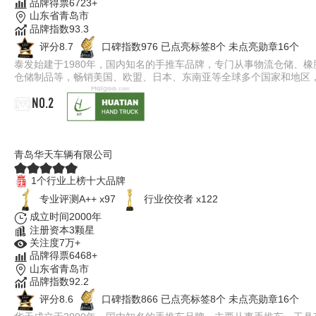
品牌得票6723+
山东省青岛市
品牌指数93.3
评分8.7
口碑指数976
已点亮标签8个
未点亮勋章16个
泰发始建于1980年，国内知名的手推车品牌，专门从事物流仓储、
仓储制品等，畅销美国、欧盟、日本、东南亚等全球多个国家和地区
NO.2
华天HT
青岛华天车辆有限公司
1个行业上榜十大品牌
专业​评测A++ x97
行业佼佼者 x122
成立时间2000年
注册资本3颗星
关注度7万+
品牌得票6468+
山东省青岛市
品牌指数92.2
评分8.6
口碑指数866
已点亮标签8个
未点亮勋章16个