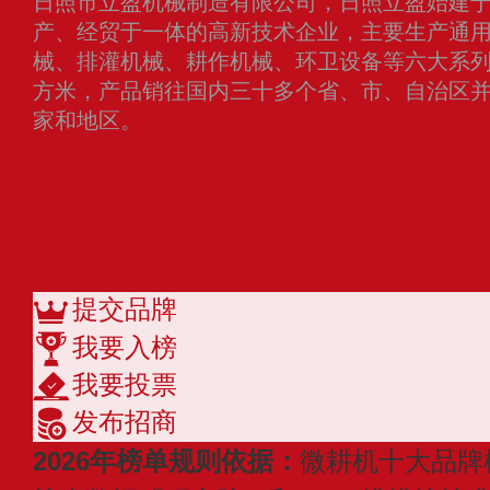
日照市立盈机械制造有限公司，日照立盈始建于1
产、经贸于一体的高新技术企业，主要生产通
械、排灌机械、耕作机械、环卫设备等六大系列
方米，产品销往国内三十多个省、市、自治区并
家和地区。
查看更多
东风井关
航天巴山AEROBS
BCS必圣士
查看更多
提交品牌
我要入榜
我要投票
发布招商
2026年榜单规则依据：
微耕机十大品牌