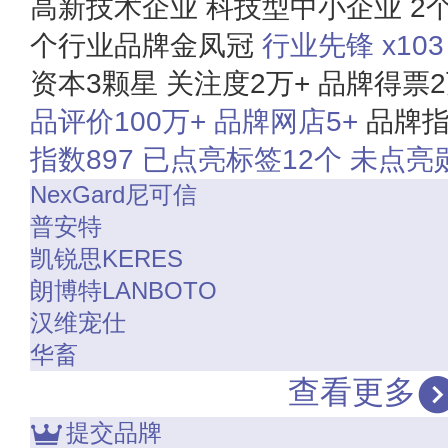
高新技术企业
科技型中小企业
2
个行业品牌金凤冠
行业先锋 x103
资本3颗星
关注度2万+
品牌得票2
品评价100万+
品牌网店5+
品牌指
指数897
已点亮标签12个
未点亮
NexGard尼可信
普安特
凯锐思KERES
朗博特LANBOTO
汉维宠仕
华畜
查看更多
提交品牌