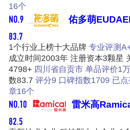
16个
NO.9
佑多萌EUDAE
83.7
1个行业上榜十大品牌
专业评测A+ 
成立时间2003年
注册资本3颗星
4798+
四川省自贡市
单品评价1万
数83.7
评分9
口碑指数1709
已点
章16个
NO.10
雷米高Ramica
82.5