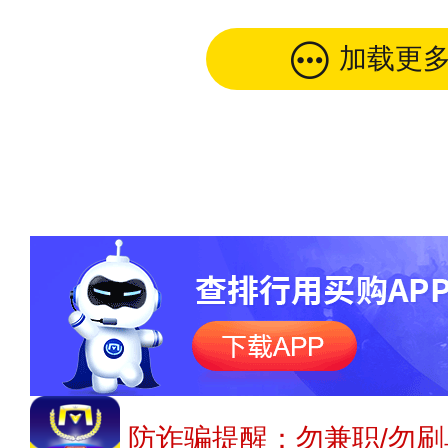
加载更
防诈骗提醒：勿兼职/勿刷