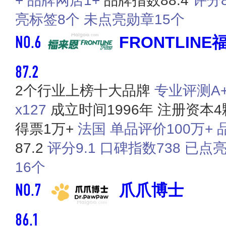
+
品牌网店1+
品牌指数88.4
评分8
亮标签8个
未点亮勋章15个
NO.6
FRONTLINE
87.2
2个行业上榜十大品牌
专业​评测A+
x127
成立时间1996年
注册资本4
得票1万+
法国
单品评价100万+
87.2
评分9.1
口碑指数738
已点亮
16个
NO.7
爪爪博士
86.1