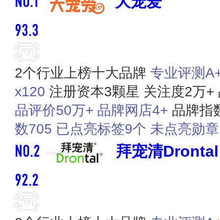
大宠爱
93.3
2个行业上榜十大品牌
专业​评测A+
x120
注册资本3颗星
关注度2万+
品评价50万+
品牌网店4+
品牌指数
数705
已点亮标签9个
未点亮勋章
NO.2
拜宠清Drontal
92.2