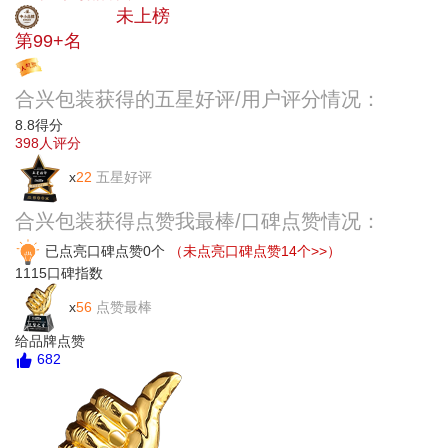
中小品牌
未上榜
第99+名
投票
合兴包装获得的五星好评/用户评分情况：
8.8
得分
398
人评分
x
22
五星好评
合兴包装获得点赞我最棒/口碑点赞情况：
已点亮口碑点赞0个
（未点亮口碑点赞14个>>）
1115
口碑指数
x
56
点赞最棒
给品牌点赞
682