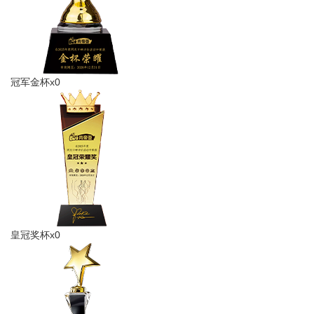
冠军金杯x0
皇冠奖杯x0