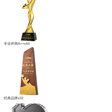
专业​评测A++x44
经典品牌x32