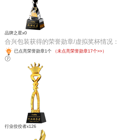
品牌之星x0
合兴包装获得的荣誉勋章/虚拟奖杯情况：
已点亮荣誉勋章1个
（未点亮荣誉勋章17个>>）
行业佼佼者x126