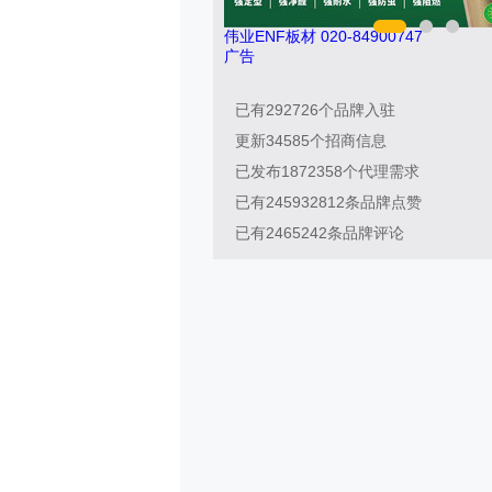
0747
巧夺天工 400-189-0909
广告
已有
292726
个品牌入驻
更新
34585
个招商信息
已发布
1872358
个代理需求
已有
245932812
条品牌点赞
已有
2465242
条品牌评论