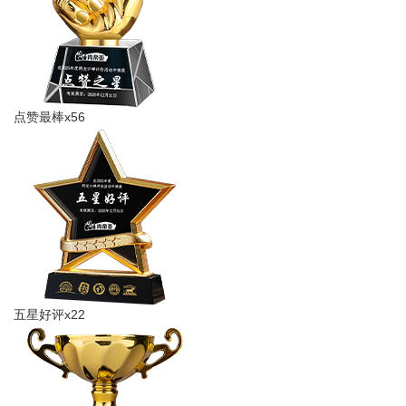
点赞最棒x56
五星好评x22