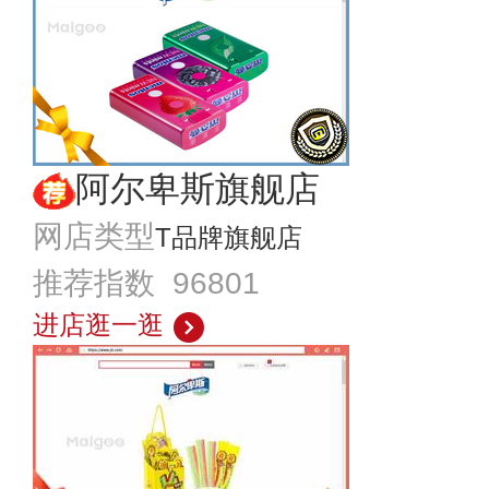
阿尔卑斯旗舰店
网店类型
T品牌旗舰店
推荐指数 96801
进店逛一逛