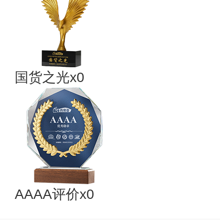
国货之光x0
AAAA评价x0