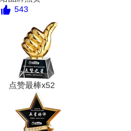
543
点赞最棒x52