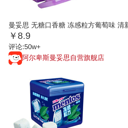
曼妥思 无糖口香糖 冻感粒方葡萄味 清
￥8.9
评论:50w+
阿尔卑斯曼妥思自营旗舰店