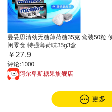
曼妥思清劲无糖薄荷糖35克 盒装50粒 
闲零食 特强薄荷味35g3盒
￥27.9
评论:1000
阿尔卑斯糖果旗舰店
更多