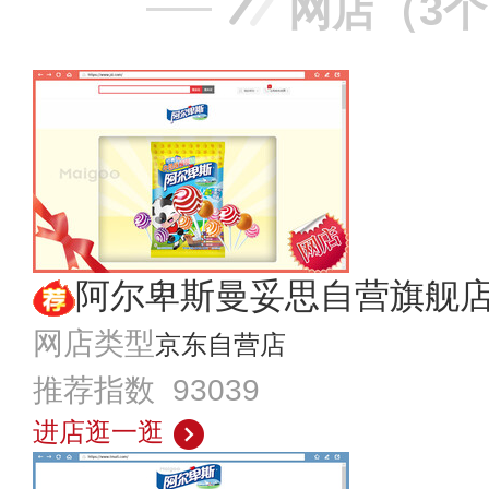
网店（3
阿尔卑斯曼妥思自营旗舰
网店类型
京东自营店
推荐指数 93039
进店逛一逛