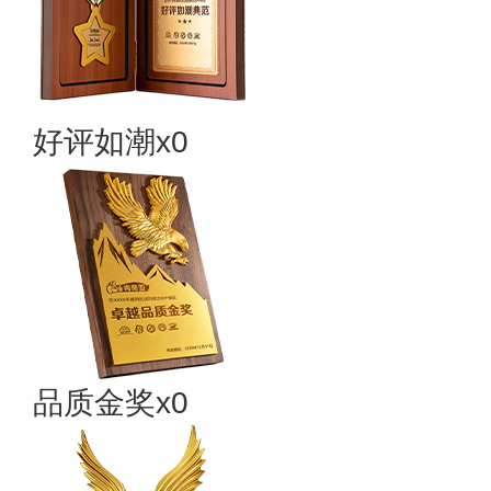
好评如潮x0
品质金奖x0