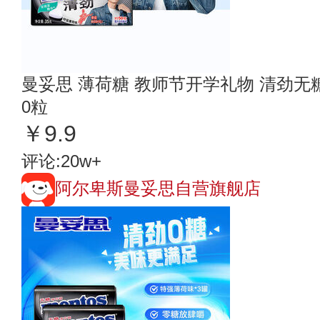
曼妥思 薄荷糖 教师节开学礼物 清劲无糖
0粒
￥9.9
评论:20w+
阿尔卑斯曼妥思自营旗舰店