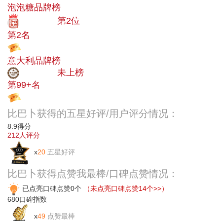
泡泡糖品牌榜
十大品牌
第2位
第2名
投票
意大利品牌榜
中小品牌
未上榜
第99+名
投票
比巴卜获得的五星好评/用户评分情况：
8.9
得分
212
人评分
x
20
五星好评
比巴卜获得点赞我最棒/口碑点赞情况：
已点亮口碑点赞0个
（未点亮口碑点赞14个>>）
680
口碑指数
x
49
点赞最棒