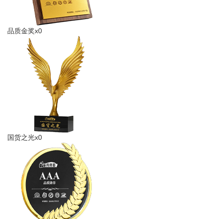
品质金奖x0
国货之光x0