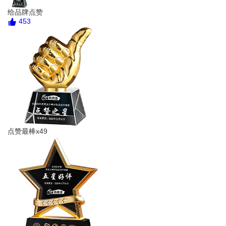
给品牌点赞
453
点赞最棒x49