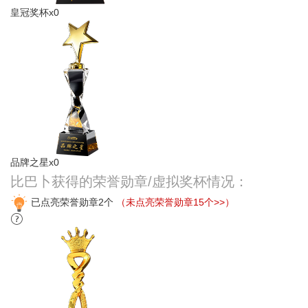
皇冠奖杯x0
品牌之星x0
比巴卜获得的荣誉勋章/虚拟奖杯情况：
已点亮荣誉勋章2个
（未点亮荣誉勋章15个>>）