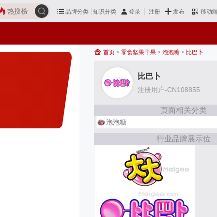
热搜榜
品牌分类
知识分类
发布
登录
注册
移动
首页
>
零食坚果干果
>
泡泡糖
>
比巴卜
比巴卜
注册用户-CN108855
页面相关分类
泡泡糖
行业品牌展示位