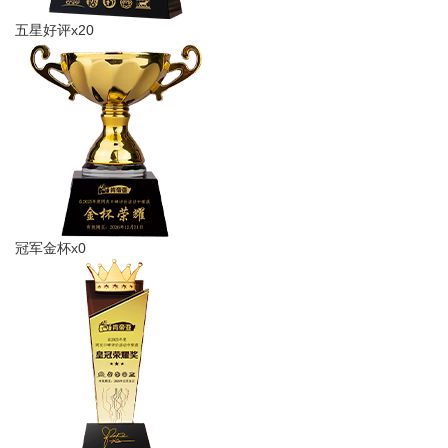
五星好评x20
冠军金杯x0