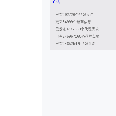
广告
已有
292726
个品牌入驻
更新
34999
个招商信息
已发布
1872359
个代理需求
已有
245967160
条品牌点赞
已有
2465254
条品牌评论