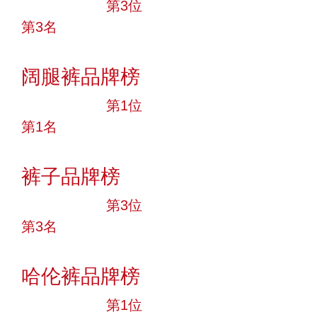
十大品牌
第3位
第3名
投票
阔腿裤品牌榜
十大品牌
第1位
第1名
投票
裤子品牌榜
十大品牌
第3位
第3名
投票
哈伦裤品牌榜
十大品牌
第1位