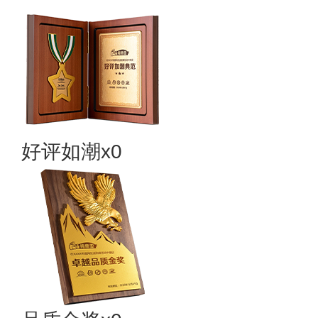
好评如潮x0