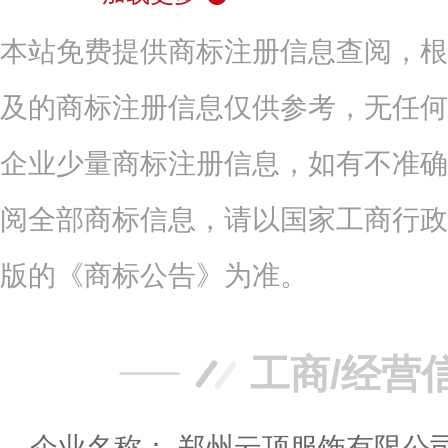
本站免费提供商标注册信息查阅，根
及的商标注册信息仅供参考，无任何
企业少量商标注册信息，如有不准确
阅全部商标信息，请以国家工商行政
版的《商标公告》为准。
工商/经营
企业名称： 郑州云顶服饰有限公