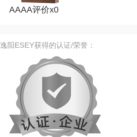
AAAA评价x0
逸阳ESEY获得的认证/荣誉：