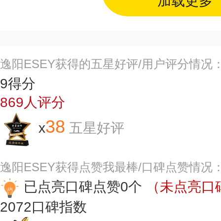
加载更多
逸阳ESEY获得的五星好评/用户评分情况
9
得分
869
人评分
38
x
五星好评
逸阳ESEY获得点赞我最棒/口碑点赞情况
已点亮口碑点赞0个
（未点亮口碑
2072
口碑指数