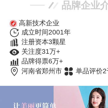
品牌企业
高新技术企业
成立时间2001年
注册资本3颗星
关注度31万+
品牌得票6万+
河南省郑州市
单品评价2