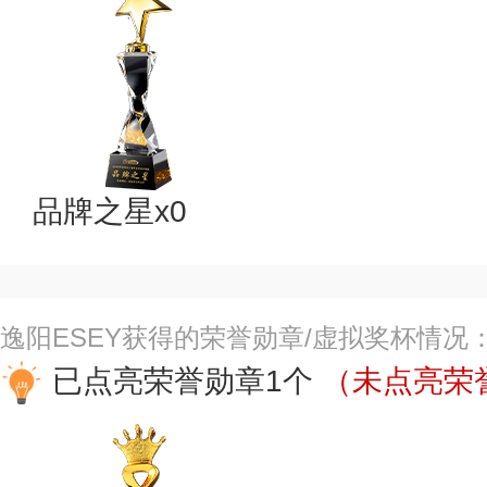
品牌之星x0
逸阳ESEY获得的荣誉勋章/虚拟奖杯情况
已点亮荣誉勋章1个
（未点亮荣誉