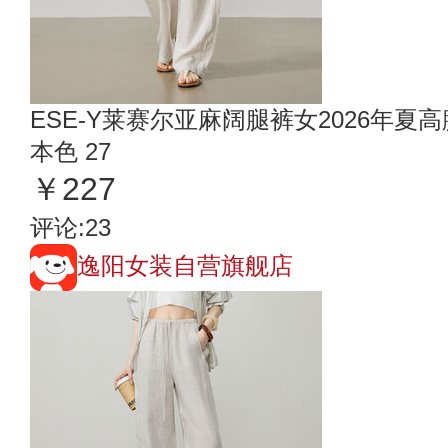
ESE-Y莱赛尔亚麻阔腿裤女2026年夏
本色 27
￥227
评论:23
逸阳女装自营旗舰店