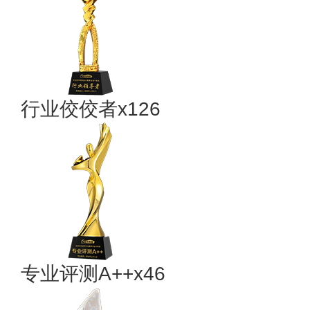
行业佼佼者x126
专业​评测A++x46