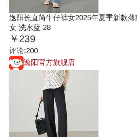
逸阳长直筒牛仔裤女2025年夏季新款
女 洗水蓝 28
￥239
评论:200
逸阳官方旗舰店