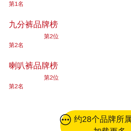
第1名
投票
九分裤品牌榜
十大品牌
第2位
第2名
投票
喇叭裤品牌榜
十大品牌
第2位
第2名
投票
约28个品牌所