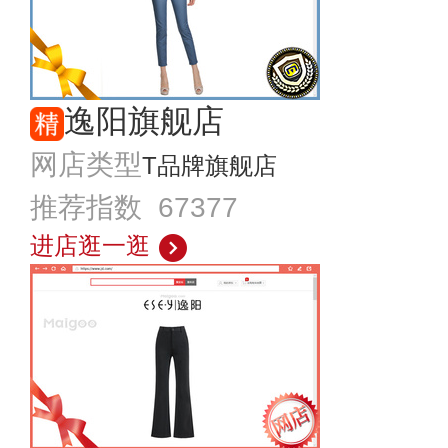
逸阳旗舰店
网店类型
T品牌旗舰店
推荐指数 67377
进店逛一逛