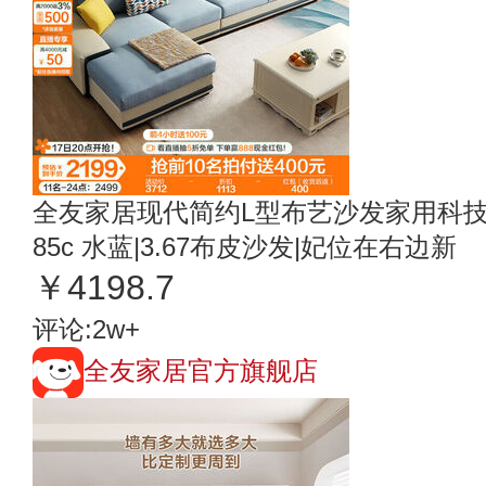
全友家居现代简约L型布艺沙发家用科技
85c 水蓝|3.67布皮沙发|妃位在右边新
￥4198.7
评论:2w+
全友家居官方旗舰店