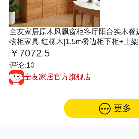
全友家居原木风飘窗柜客厅阳台实木餐
物柜家具 红橡木|1.5m餐边柜下柜+上架
￥7072.5
评论:10
全友家居官方旗舰店
更多