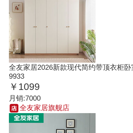
全友家居2026新款现代简约带顶衣柜卧
9933
￥1099
月销:7000
全友家居旗舰店