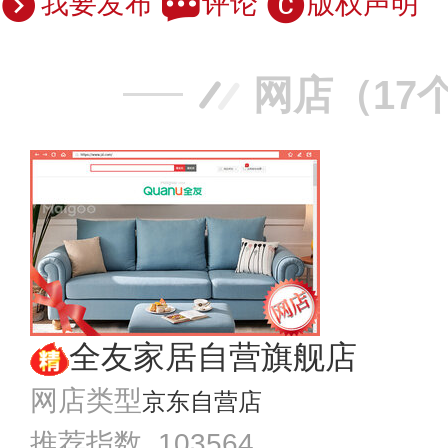
我要发布
评论
版权声明
网店（17
全友家居自营旗舰店
网店类型
京东自营店
推荐指数 103564