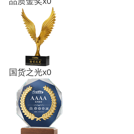
品质金奖x0
国货之光x0