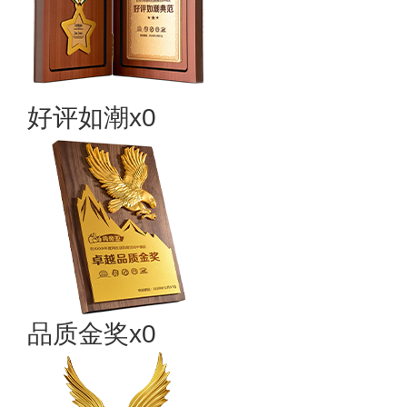
好评如潮x0
品质金奖x0