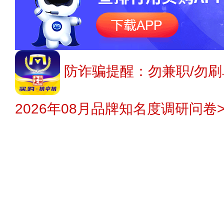
防诈骗提醒：勿兼职/勿刷
2026年08月品牌知名度调研问卷>