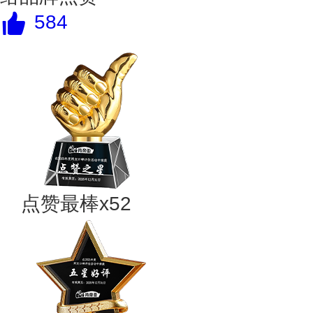
584
点赞最棒x52