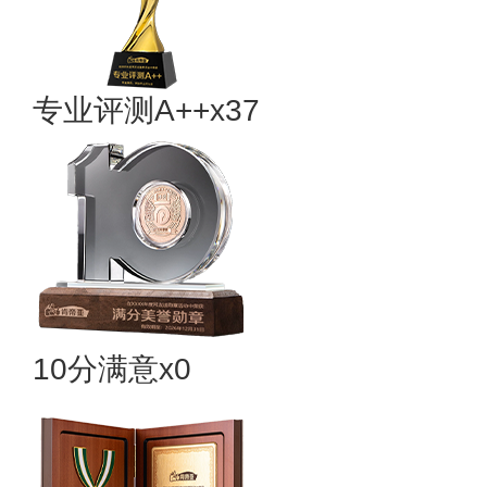
专业​评测A++x37
10分满意x0