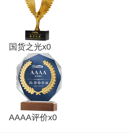
国货之光x0
AAAA评价x0