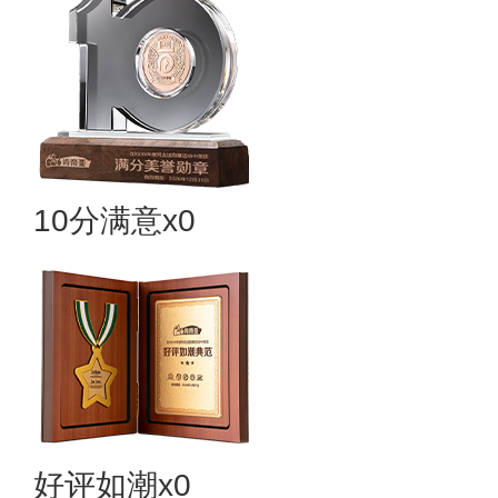
10分满意x0
好评如潮x0