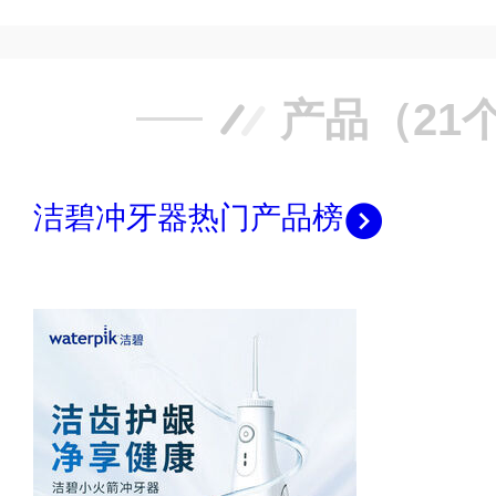
产品（21
洁碧冲牙器热门产品榜