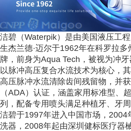
洁碧（Waterpik）是由美国液压
生杰兰德·迈尔于1962年在科罗拉
牌，前身为Aqua Tech，被视为
以脉冲高压复合水流技术为核心，其产
高压脉冲水流清除齿间残留物，并获
（ADA）认证，涵盖家用标准型、
列，配备专用喷头满足种植牙、牙周
洁碧于1997年进入中国市场，200
洗器，2008年起由深圳健标医疗器