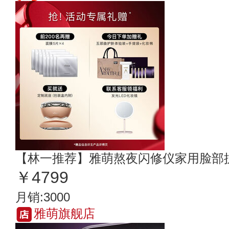
【林一推荐】雅萌熬夜闪修仪家用脸部
￥4799
月销:3000
雅萌旗舰店