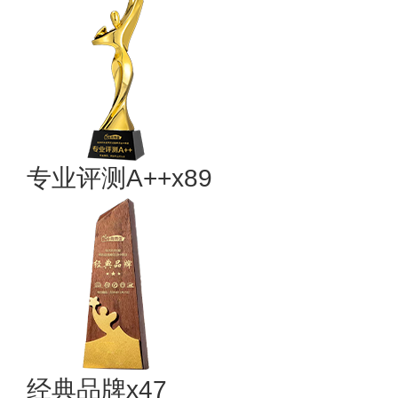
专业​评测A++x89
经典品牌x47