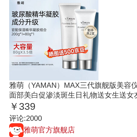
雅萌（YAMAN）MAX三代旗舰版美
面部美白促渗淡斑生日礼物送女生送女友 玻
￥339
评论:2000
雅萌官方旗舰店