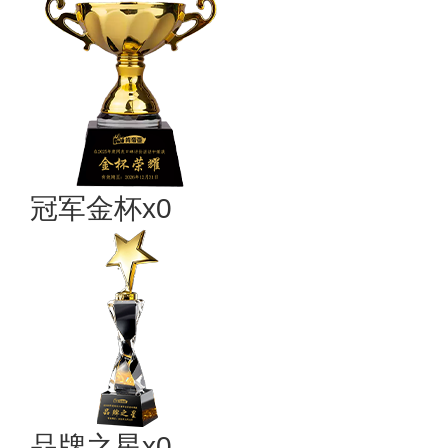
冠军金杯x0
品牌之星x0