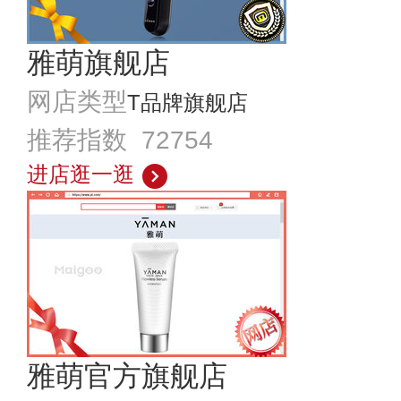
雅萌旗舰店
网店类型
T品牌旗舰店
推荐指数 72754
进店逛一逛
雅萌官方旗舰店