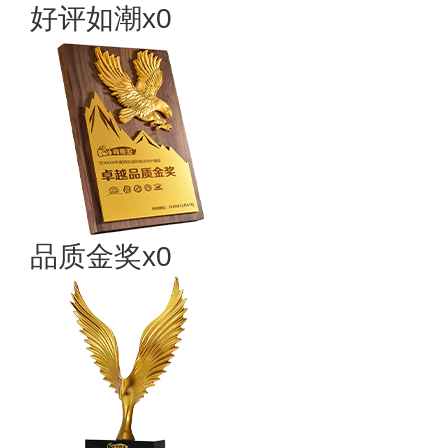
好评如潮x0
品质金奖x0