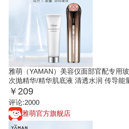
雅萌（YAMAN）美容仪面部官配专用玻
次抛精华/精华肌底液 清透水润 传导能量 
￥209
评论:2000
雅萌官方旗舰店