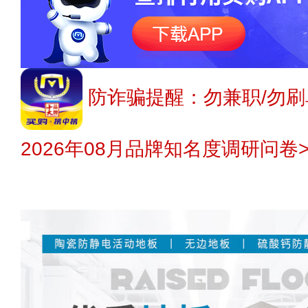
防诈骗提醒：勿兼职/勿刷
2026年08月品牌知名度调研问卷>