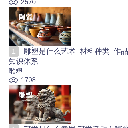
2570
雕塑是什么艺术_材料种类_作品鉴赏_艺术家_课程学习
知识体系
雕塑
1708