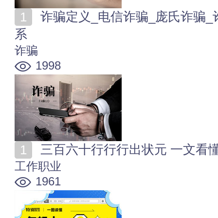
诈骗定义_电信诈骗_庞氏诈骗_诈骗罪_日常防诈知识体
系
诈骗
1998
三百六十行行行出状元 一文看
工作职业
1961