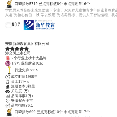
口碑指数5719
已点亮标签8个
未点亮勋章16个
学而思素养是好未来集团旗下专注于3-16岁儿童和青少年的素养教
兴趣”为核心价值，以“学以致用”为培养目标，提供人工智能编程、
NO.7
新华教育
安徽新华教育集团有限公司
港交所上市公司
2个行业上榜十大品牌
1个行业品牌金凤冠
行业先锋 x115
成立时间1988年
员工1万+人
注册资本3颗星
关注度1万+
品牌得票1万+
安徽省合肥市
品牌指数76.1
口碑指数699
已点亮标签10个
未点亮勋章17个