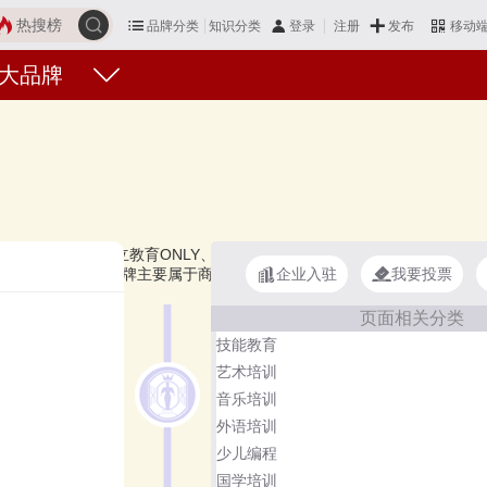
热搜榜
品牌分类
知识分类
发布
登录
注册
移动
大品牌
素养、新华教育、昂立教育ONLY、高途、传智教育等，上榜培训机构十大
企业入驻
我要投票
！培训机构品牌主要属于商标分类的第41类。榜单更新时间：2026年
页面相关分类
技能教育
艺术培训
音乐培训
外语培训
少儿编程
国学培训