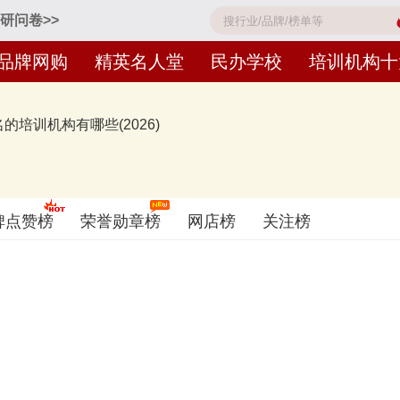
研问卷>>
品牌网购
精英名人堂
民办学校
培训机构十
培训机构有哪些(2026)
东方XDF、中公教育offcn、华图教育、粉笔公考、学大教育、学而思
碑点赞榜
荣誉勋章榜
网店榜
关注榜
借鉴参考，想知道什么牌子的培训机构好？您可以多比较，选择自己满意的