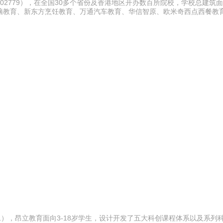
：02779），在全国30多个省份及香港地区开办数百所院校，学校总建筑
脑教育、新东方烹饪教育、万通汽车教育、华信智原、欧米奇西点西餐教
61），昂立教育面向3-18岁学生，设计开发了五大科创课程体系以及系列