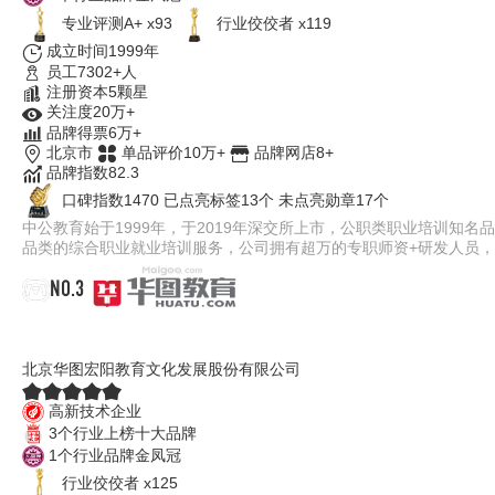
专业评测A+ x93
行业佼佼者 x119
成立时间1999年
员工7302+人
注册资本5颗星
关注度20万+
品牌得票6万+
北京市
单品评价10万+
品牌网店8+
品牌指数82.3
口碑指数1470
已点亮标签13个
未点亮勋章17个
中公教育始于1999年，于2019年深交所上市，公职类职业培训知
品类的综合职业就业培训服务，公司拥有超万的专职师资+研发人员，在
NO.3
华图教育
北京华图宏阳教育文化发展股份有限公司
高新技术企业
3个行业上榜十大品牌
1个行业品牌金凤冠
行业佼佼者 x125