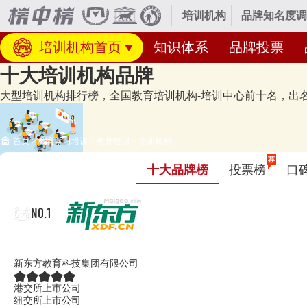
培训机构
品牌知名度调
培训机构首页
知识体系
品牌投票
十大培训机构品牌
大型培训机构排行榜，全国教育培训机构-培训中心前十名，出名的
首页
>
教育学习培训
>
教育培训
>
培训机构
经专业研究评测的2026年
培训机构十大品牌名单
发布啦！居前十的有：新
荐
十大品牌榜
投票榜
口
机构品牌名单的是口碑好或知名度高、有实力的品牌，排名不分先后，仅供
更新）
NO.1
新东方XDF
新东方教育科技集团有限公司
港交所上市公司
纽交所上市公司