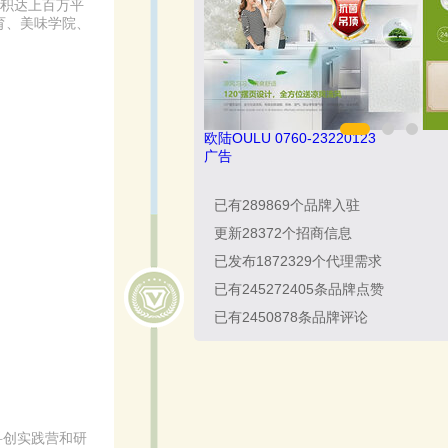
面积达上百万平
育、美味学院、
欧陆OULU 0760-23220123
广告
已有
289869
个品牌入驻
更新
28372
个招商信息
已发布
1872329
个代理需求
已有
245272405
条品牌点赞
已有
2450878
条品牌评论
科创实践营和研