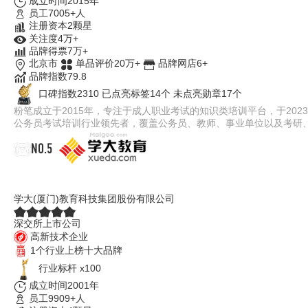
成立时间2015年
员工7005+人
注册资本2颗星
关注度4万+
品牌得票7万+
北京市
单品评价20万+
品牌网店6+
品牌指数79.8
口碑指数2310
已点亮标签14个
未点亮勋章17个
粉笔成立于2015年，专注于成人职业考试的知识类培训平台，于202
公务员考试培训行业领先者，覆盖公务员、教师、事业单位以及考研、
NO.5
学大教育
学大(厦门)教育科技集团股份有限公司
深交所上市公司
高新技术企业
1个行业上榜十大品牌
行业标杆 x100
成立时间2001年
员工9909+人