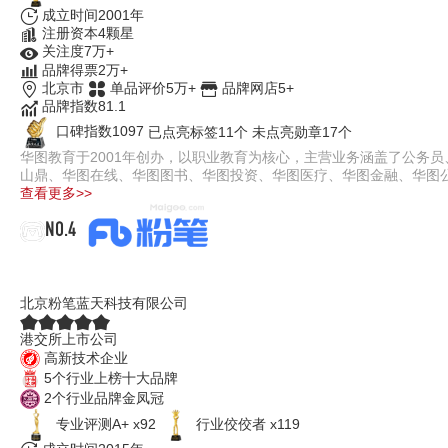
成立时间2001年
注册资本4颗星
关注度7万+
品牌得票2万+
北京市
单品评价5万+
品牌网店5+
品牌指数81.1
口碑指数1097
已点亮标签11个
未点亮勋章17个
华图教育于2001年创办，以职业教育为核心，主营业务涵盖了公务
山鼎、华图在线、华图图书、华图投资、华图医疗、华图金融、华图公遴
查看更多>>
NO.4
粉笔公考
北京粉笔蓝天科技有限公司
港交所上市公司
高新技术企业
5个行业上榜十大品牌
2个行业品牌金凤冠
专业评测A+ x92
行业佼佼者 x119