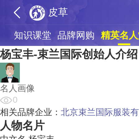
皮草
票
知识课堂
品牌网购
精英名人
杨宝丰-束兰国际创始人介绍
名人画像
0
相关品牌企业：
北京束兰国际服装有
人物名片