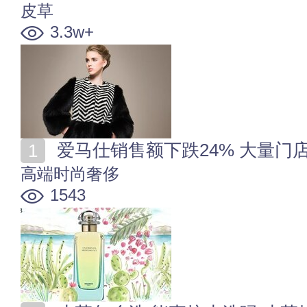
皮草
3.3w+
爱马仕销售额下跌24% 大量门
高端时尚奢侈
1543