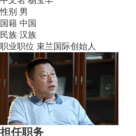
中文名
杨宝丰
性别
男
国籍
中国
民族
汉族
职业职位
束兰国际创始人
担任职务