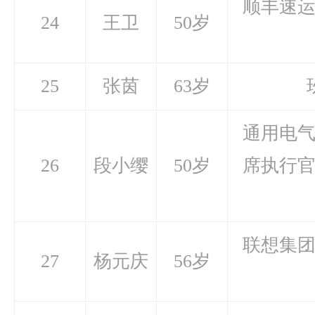
顺丰速
24
王卫
50岁
25
张茵
63岁
通用电
26
段小缨
50岁
席执行
联想集
27
杨元庆
56岁