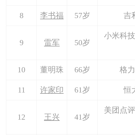
8
李书福
57岁
吉
小米科
9
雷军
50岁
10
董明珠
66岁
格
11
许家印
61岁
恒
美团点
12
王兴
41岁