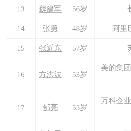
13
魏建军
56岁
14
张勇
48岁
阿里
15
张近东
57岁
美的集
16
方洪波
53岁
万科企
17
郁亮
55岁