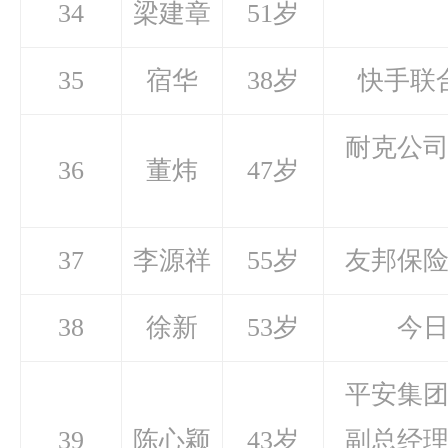
34
梁建章
51岁
35
宿华
38岁
快手联
耐克公
36
董炜
47岁
37
李源祥
55岁
友邦保
38
徐新
53岁
今
平安集
39
陈心颖
43岁
副总经