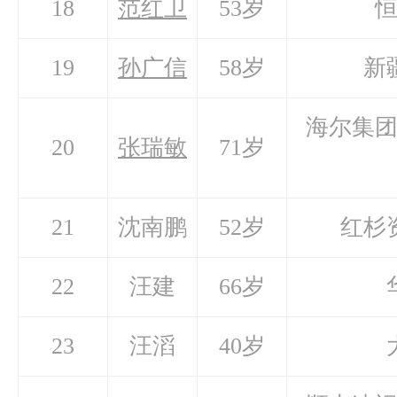
18
范红卫
53岁
19
孙广信
58岁
新
海尔集
20
张瑞敏
71岁
21
沈南鹏
52岁
红杉
22
汪建
66岁
23
汪滔
40岁