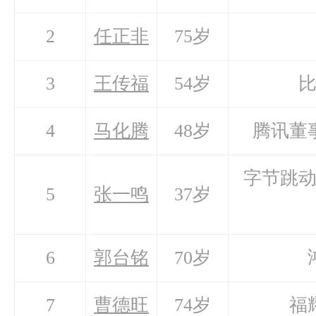
2
任正非
75岁
3
王传福
54岁
4
马化腾
48岁
腾讯董
字节跳
5
张一鸣
37岁
6
郭台铭
70岁
7
曹德旺
74岁
福