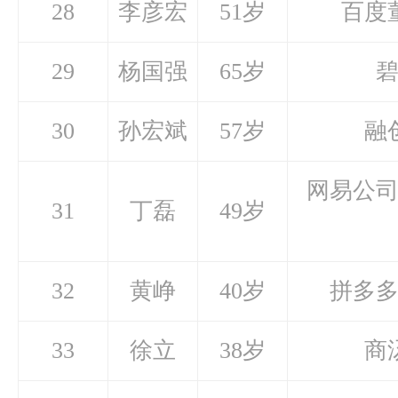
28
李彦宏
51岁
百度
29
杨国强
65岁
30
孙宏斌
57岁
融
网易公
31
丁磊
49岁
32
黄峥
40岁
拼多
33
徐立
38岁
商