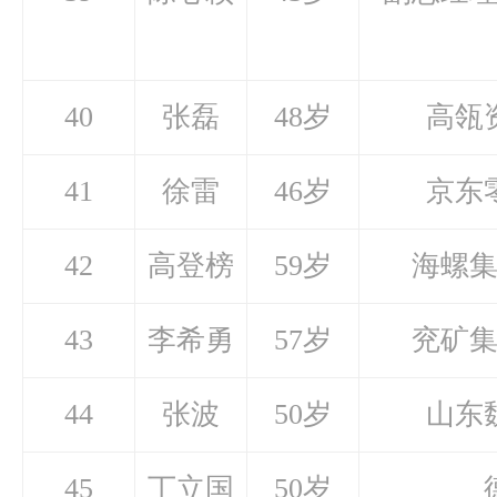
40
张磊
48岁
高瓴
41
徐雷
46岁
京东
42
高登榜
59岁
海螺
43
李希勇
57岁
兖矿
44
张波
50岁
山东
45
丁立国
50岁