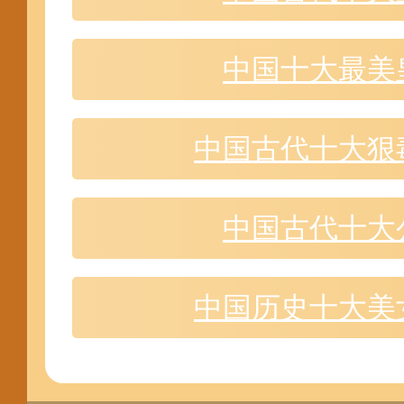
中国十大最美
中国古代十大狠
中国古代十大
中国历史十大美