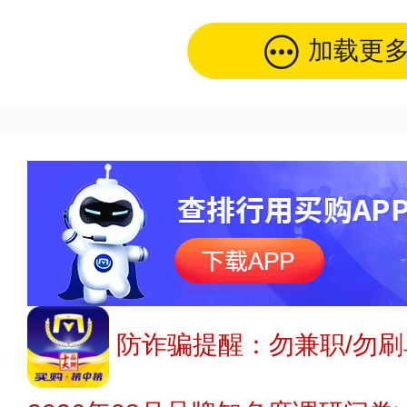
加载更
防诈骗提醒：勿兼职/勿刷