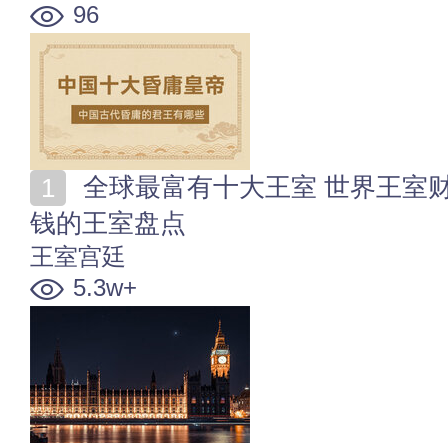
96
全球最富有十大王室 世界王室财富排行榜 世界上最有
钱的王室盘点
王室宫廷
5.3w+