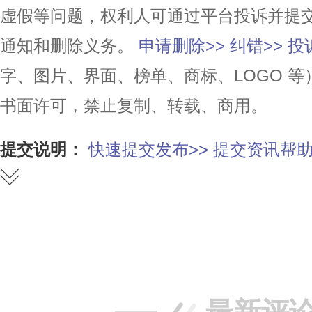
虚假等问题，权利人可通过平台投诉并提
通知和删除义务。
申请删除>>
纠错>>
投
字、图片、界面、榜单、商标、LOGO 
书面许可，禁止复制、转载、商用。
提交说明：
快速提交发布>>
提交资讯帮助
赞
踩