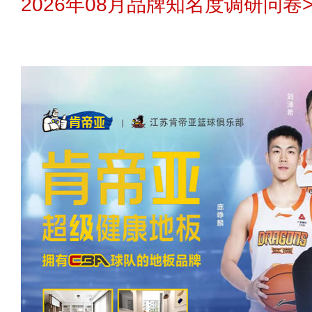
2026年08月品牌知名度调研问卷>