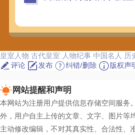
皇室人物
古代皇室
人物纪事
中国名人
历
评论
发布
纠错/删除
版权声
网站提醒和声明
本网站为注册用户提供信息存储空间服务。除
外，用户自主上传的文章、文字、图片等
主动修改编辑，不对其真实性、合法性、