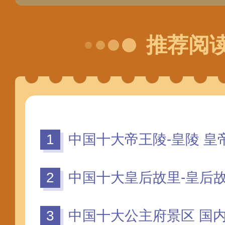
推荐阅
1
中国十大帝王陵-皇陵 皇帝陵-帝王庙-十
2
中国十大皇后故里-皇后故居景区 中国古代
3
中国十大公主府景区 国内驸马府-公主楼-公