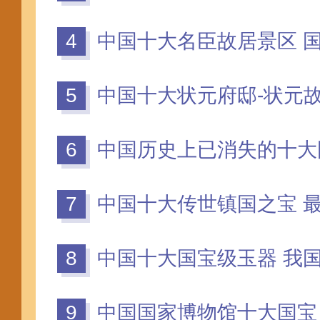
4
中国十大名臣故居景区 国内大臣-功臣-
5
中国十大状元府邸-状元故居 古代著名的状
6
中国历史上已消失的十大国宝 中国已
7
中国十大传世镇国之宝 最珍贵的国宝级
8
中国十大国宝级玉器 我国顶级国宝玉器盘点 
9
中国国家博物馆十大国宝 国家博物馆必看