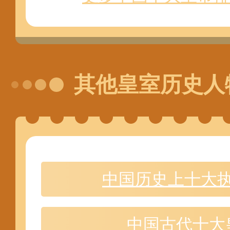
其他皇室历史人
中国历史上十大
中国古代十大