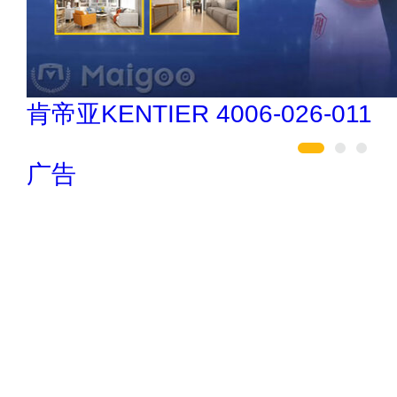
今顶KIND 400-826-5225
广告