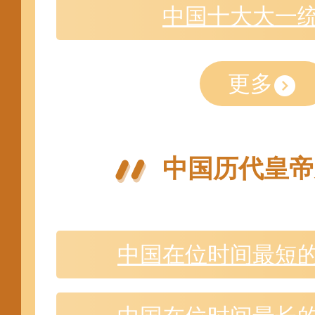
中国十大大一
更多
中国历代皇帝
中国在位时间最短