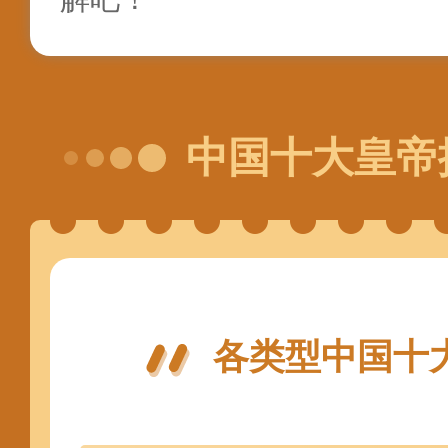
中国十大皇帝
各类型中国十