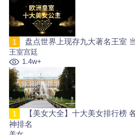
盘点世界上现存九大著名王室 
王室宫廷
1.4w+
【美女大全】十大美女排行榜 各年代美女榜单 各国女
神排名
美女