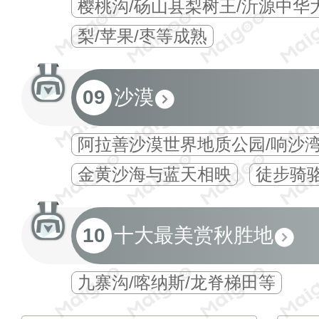
樱桃沟/砀山县梨树王/沂源中华
梨/苹果/枣等成熟
09
沙漠
阿拉善沙漠世界地质公园/响沙
金黄沙海与蓝天相映
徒步骑
10
十大最美赏秋胜地
九寨沟/喀纳斯/龙脊梯田等