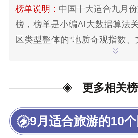
榜单说明：
中国十大适合九月份
榜，榜单是小编AI大数据算法
区类型整体的“地质奇观指数、
稀有程度、观赏娱乐价值、景区
打分情况、网络十大排行情况”
系统分析研究得出，榜单仅供参
更多相关榜
2025年8月8日，如有疑问，
正。
为我喜欢的投票>>
9月适合旅游的10