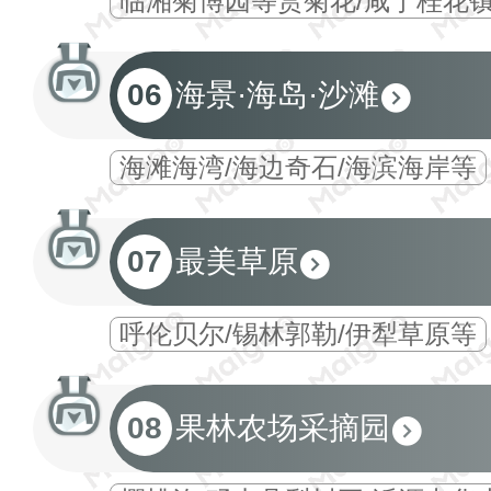
临湘菊博园等赏菊花/咸宁桂花镇
06
海景·海岛·沙滩
海滩海湾/海边奇石/海滨海岸等
07
最美草原
呼伦贝尔/锡林郭勒/伊犁草原等
08
果林农场采摘园