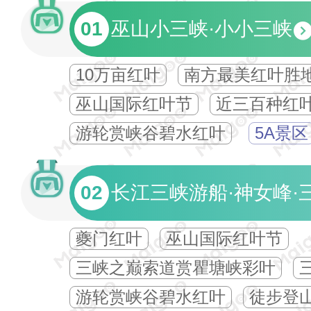
01
巫山小三峡·小小三峡
10万亩红叶
南方最美红叶胜
巫山国际红叶节
近三百种红
游轮赏峡谷碧水红叶
5A景区
02
长江三峡游船·神女峰·
夔门红叶
巫山国际红叶节
三峡之巅索道赏瞿塘峡彩叶
游轮赏峡谷碧水红叶
徒步登