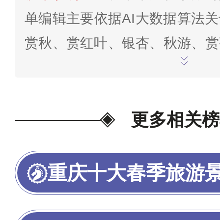
单编辑主要依据AI大数据算法
赏秋、赏红叶、银杏、秋游、赏
质奇观指数、文化积淀厚度、生
评数量、评分口碑打分情况、观
缺程度、景区认定等级、网红人
更多相关榜
去过的人数、网络十大排行情况
得分系统分析研究得出。榜单仅
重庆十大春季旅游
据截止至2025年9月12日，
论/交流。
为我喜欢的投票>>