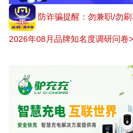
防诈骗提醒：勿兼职/勿刷
2026年08月品牌知名度调研问卷>