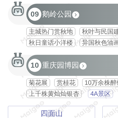
09
鹅岭公园
主城热门赏秋地
秋叶与民国
秋日童话小洋楼
异国秋色油
10
重庆园博园
菊花展
赏桂花
10万余株
上千株黄灿灿银杏
4A景区
四面山