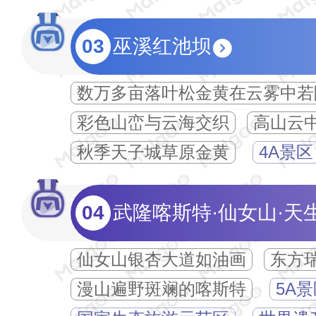
03
巫溪红池坝
数万多亩落叶松金黄在云雾中若
彩色山峦与云海交织
高山云
秋季天子城草原金黄
4A景区
04
武隆喀斯特·仙女山·天
仙女山银杏大道如油画
东方
漫山遍野斑斓的喀斯特
5A