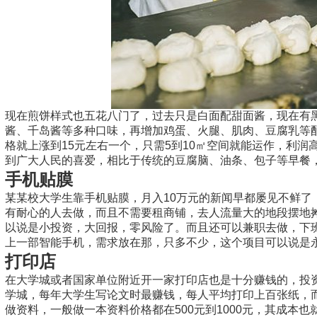
现在煎饼样式也五花八门了，过去只是白面配甜面酱，现在有
酱、千岛酱等多种口味，再增加鸡蛋、火腿、肌肉、豆腐乳等
格就上涨到15元左右一个，只需5到10㎡空间就能运作，利润
到广大人民的喜爱，相比于传统的豆腐脑、油条、包子等早餐
手机贴膜
某某校大学生靠手机贴膜，月入10万元的新闻早都屡见不鲜了
有耐心的人去做，而且不需要租商铺，去人流量大的地段摆地摊
以说是小投资，大回报，零风险了。而且还可以兼职去做，下
上一部智能手机，需求放在那，只多不少，这个项目可以说是
打印店
在大学城或者国家单位附近开一家打印店也是十分赚钱的，投
学城，每年大学生写论文时最赚钱，每人平均打印上百张纸，
做资料，一般做一本资料价格都在500元到1000元，其成本也