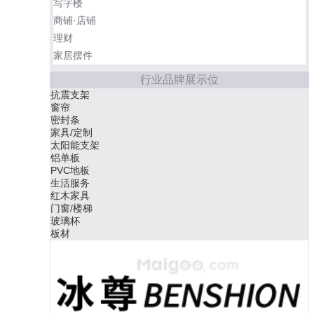
写字楼
商铺·店铺
理财
家居摆件
行业品牌展示位
螺蛳粉
集成墙面
办公家具
风机
木门
硅橡胶
牙线
空气能取暖设备
空气能
强化复合地板
卫浴洁具
地面材料