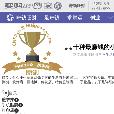
品牌知名度
赚钱旺财
调研问卷>>
赚钱旺财
最赚钱
求财运
创业
十种最赚钱的小
★★
本文章由注册用户
M生活
摘要：什么小生意最赚钱？有的生意看起来很“土”，其实能赚大钱。本
换锁、烧烤店、摆地摊、鲜花店、特价服装店、二手物品，以下是详细
目录
煎饼摊
手机贴膜
打印店