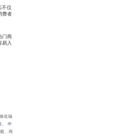
店不仅
消费者
热门商
容易入
修改编
务。
申
转载、商