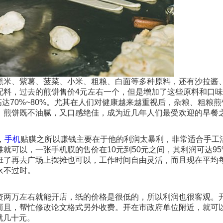
黑米、紫薯、菠菜、小米、粗粮、白面等多种原料，还有沙拉酱
配料，过去的煎饼售价4元左右一个，但是增加了这些原料和口
高达70%~80%。尤其在人们对健康越来越重视后，杂粮、粗粮
，煎饼既不油腻，又口感绝佳，成为近几年人们最受欢迎的早餐
，
手机
贴膜之所以赚钱主要在于他的利润太暴利，非常适合手工
就可以，一张手机膜的售价在10元到50元之间，其利润可达95
班了再去广场上摆摊也可以，工作时间自由灵活，而且现在平均
永不过时。
资两万左右就能开店，纸的价格是很低的，所以利润也很客观。
而且，帮忙修改论文格式另外收费。开在市政府单位附近，就可
就几十元。