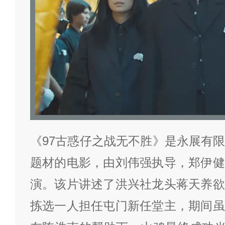
《97古惑仔之战无不胜》是永展有
题材的电影，由刘伟强执导，郑伊健
演。该片讲述了洪兴社龙头蒋天养欲
拣选一人担任屯门新任堂主，期间虽