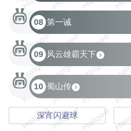
08
第一诫
09
风云雄霸天下
10
蜀山传
深宵闪避球