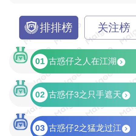
排排榜
关注榜
01
古惑仔之人在江湖
02
古惑仔3之只手遮天
03
古惑仔2之猛龙过江