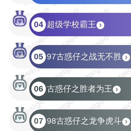
04
超级学校霸王
05
97古惑仔之战无不胜
06
古惑仔之胜者为王
07
98古惑仔之龙争虎斗