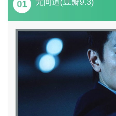
无间道(豆瓣9.3)
01