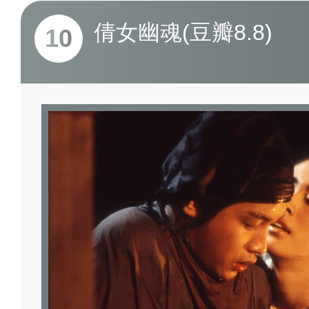
倩女幽魂(豆瓣8.8)
10