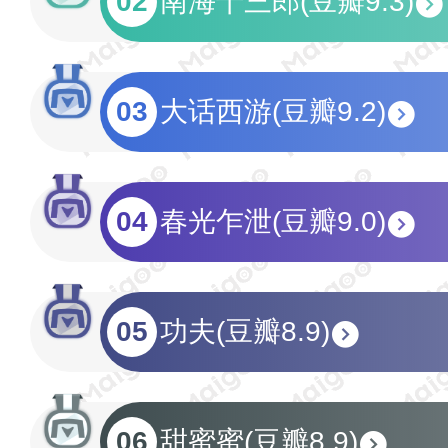
02
南海十三郎(豆瓣9.3)
03
大话西游(豆瓣9.2)
04
春光乍泄(豆瓣9.0)
05
功夫(豆瓣8.9)
06
甜蜜蜜(豆瓣8.9)