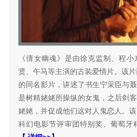
《倩女幽魂》是由徐克监制、程小
贤、午马等主演的古装爱情片。该片翻
的同名影片，讲述了书生宁采臣与聂
是树精姥姥所操纵的女鬼，之后剑客
姥姥，并促成他们这对人鬼恋人。该
科幻电影节评审团特别奖、葡萄牙