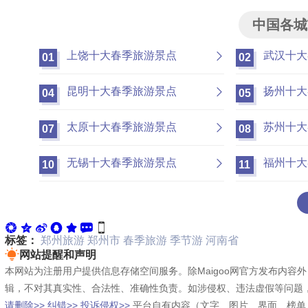
中国各城
上饶十大春季旅游景点
武汉十大
01
02
昆明十大春季旅游景点
扬州十大
04
05
太原十大春季旅游景点
苏州十大
07
08
无锡十大春季旅游景点
福州十大
10
11
标签：
郑州旅游
郑州市
春季旅游
季节游
河南省
网站提醒和声明
本网站为注册用户提供信息存储空间服务。除Maigoo网官方发布内
辑，不对其真实性、合法性、准确性负责。如涉侵权、违法虚假等问题
请删除>>
纠错>>
投诉侵权>>
平台自有内容（文字、图片、界面、榜单