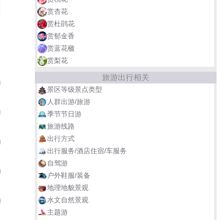
赏杏花
赏杜鹃花
赏郁金香
赏蓝花楹
赏梨花
旅游出行相关
黄河文化公园·黄河梅园
01
景区等级景点类型
人群出游/旅游
郑州绿博园
02
季节节日游
旅游线路
出行方式
新密伏羲山·杏花村
03
出行服务/酒店住宿/车服务
自驾游
郑州樱桃沟
04
户外鞋服/装备
地理地貌景观
水文自然景观
郑州植物园
05
主题游