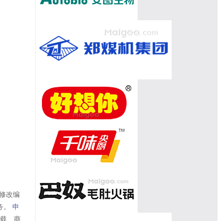
修改编
务。
申
转载、商