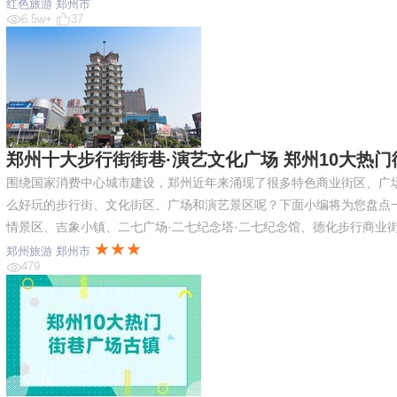
红色旅游
郑州市
6.5w+
37
郑州十大步行街街巷·演艺文化广场 郑州10大热门街
围绕国家消费中心城市建设，郑州近年来涌现了很多特色商业街区、广
么好玩的步行街、文化街区、广场和演艺景区呢？下面小编将为您盘点
情景区、吉象小镇、二七广场·二七纪念塔·二七纪念馆、德化步行商业
★★★
郑州旅游
郑州市
479