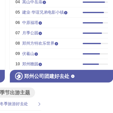
04
嵩山中岳庙
05
建业·华谊兄弟电影小镇
06
中原福塔
07
月季公园
08
郑州方特欢乐世界
09
伏羲山
10
郑州瞻园
郑州公司团建好去处
季节出游主题
冬季旅游好去处