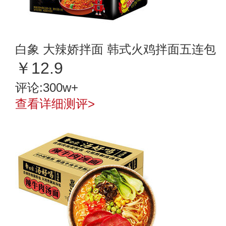
白象 大辣娇拌面 韩式火鸡拌面五连包
￥12.9
评论:300w+
查看详细测评>