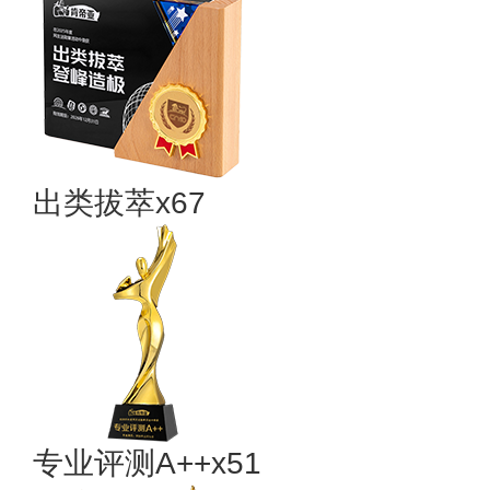
出类拔萃x67
专业​评测A++x51