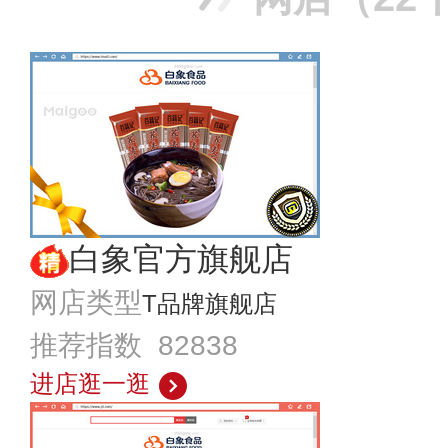
白象官方旗舰店
网店类型
T品牌旗舰店
推荐指数 82838
进店逛一逛