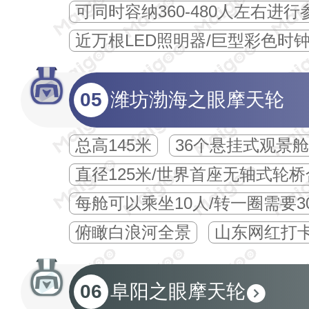
可同时容纳360-480人左右进
近万根LED照明器/巨型彩色时
05
潍坊渤海之眼摩天轮
总高145米
36个悬挂式观景舱
直径125米/世界首座无轴式轮
每舱可以乘坐10人/转一圈需要3
俯瞰白浪河全景
山东网红打
06
阜阳之眼摩天轮