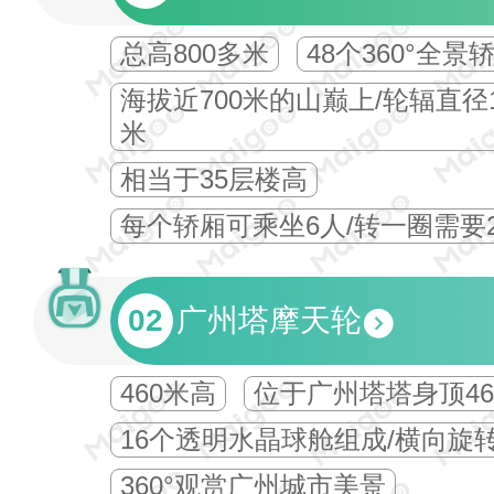
总高800多米
48个360°全景
海拔近700米的山巅上/轮辐直径1
米
相当于35层楼高
每个轿厢可乘坐6人/转一圈需要
02
广州塔摩天轮
460米高
位于广州塔塔身顶46
16个透明水晶球舱组成/横向旋
360°观赏广州城市美景