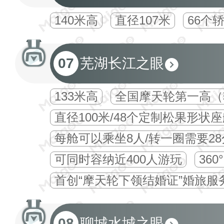
140米高
直径107米
66个
07
芜湖长江之眼
133米高
全国摩天轮第一高（
直径100米/48个定制松果形状
每舱可以乘坐8人/转一圈需要2
可同时容纳近400人游玩
36
首创“摩天轮下领结婚证”婚旅服
08
聊城水城之眼