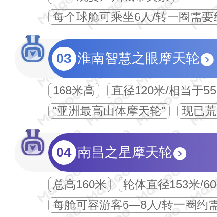
每个球舱可乘坐6人/转一圈需要
03
淮南智慧之眼摩天轮
168米高
直径120米/相当于5
“亚洲最高山体摩天轮”
现已荒
04
南昌之星摩天轮
总高160米
轮体直径153米/6
每舱可容游客6—8人/转一圈约需