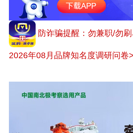
防诈骗提醒：勿兼职/勿刷
2026年08月品牌知名度调研问卷>