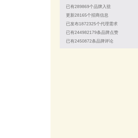
已有
289869
个品牌入驻
更新
28165
个招商信息
已发布
1872325
个代理需求
已有
244982179
条品牌点赞
已有
2450872
条品牌评论