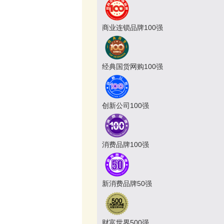
商业连锁品牌100强
经典国货网购100强
创新公司100强
消费品牌100强
新消费品牌50强
财富世界500强