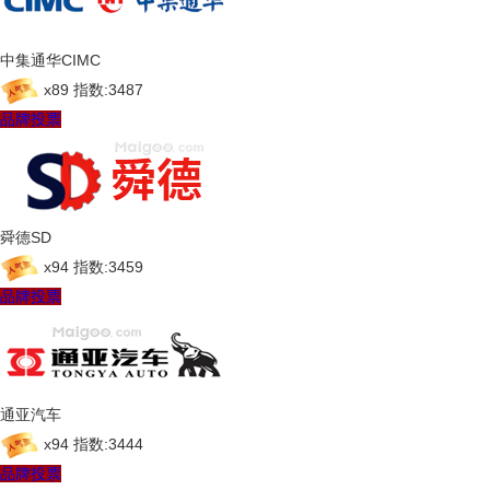
中集通华CIMC
x
89
指数:
3487
品牌投票
舜德SD
x
94
指数:
3459
品牌投票
通亚汽车
x
94
指数:
3444
品牌投票