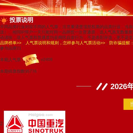
投票说明
不同品类行业对应不同的人气票，注意看清楚顶部投票的品类行业，当前得
送）。相同IP用户一天只能对同一品牌投一次普通票，送人气票无数量
动清除，送人气票和普通票均是网民自发行为，不是表彰评选，更不是竞
品牌榜单>>
，
人气票说明和规则，怎样参与人气票活动>>
，
防诈骗提醒
参与品牌
21
本期人气票
x2408
本期得票指数
95776
202
2