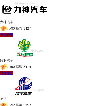
力神汽车
x
90
指数:
3427
品牌投票
盛润汽车
x
90
指数:
3414
品牌投票
陆平
x
92
指数:
3357