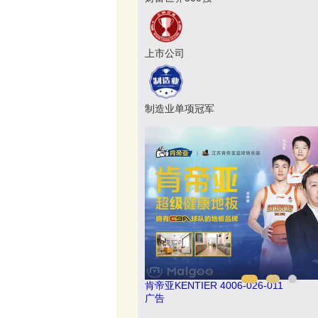
上市公司
制造业单项冠军
6677
肯帝亚KENTIER 4006-026-011
广告