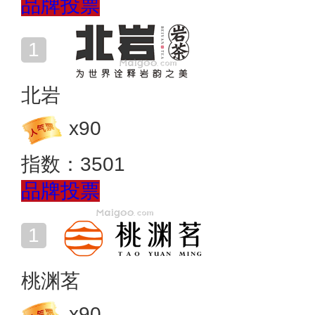
品牌投票
北岩
x
90
指数：
3501
品牌投票
桃渊茗
x
90