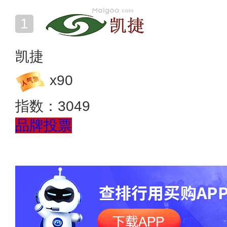
凯捷
x
90
指数：
3049
品牌投票