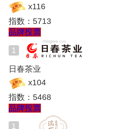
x
116
指数：
5713
品牌投票
日春茶业
x
104
指数：
5468
品牌投票