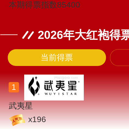
本期得票指数
85400
2026年大红袍得
当前得票
武夷星
x
196