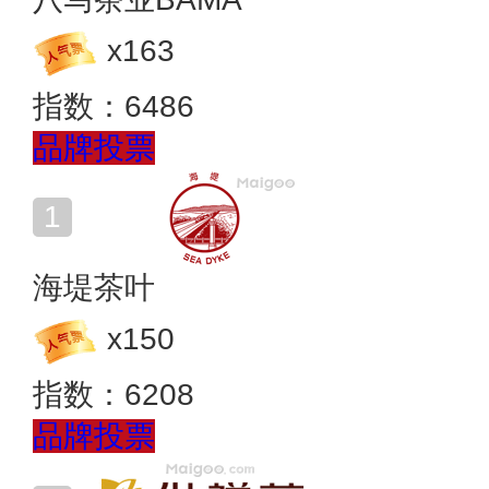
x
163
指数：
6486
品牌投票
海堤茶叶
x
150
指数：
6208
品牌投票