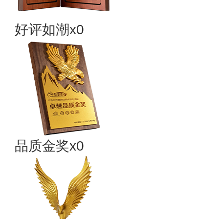
好评如潮x0
品质金奖x0