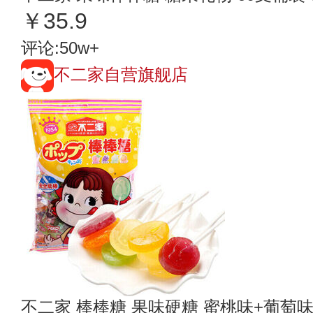
￥35.9
评论:50w+
不二家自营旗舰店
不二家 棒棒糖 果味硬糖 蜜桃味+葡萄味+