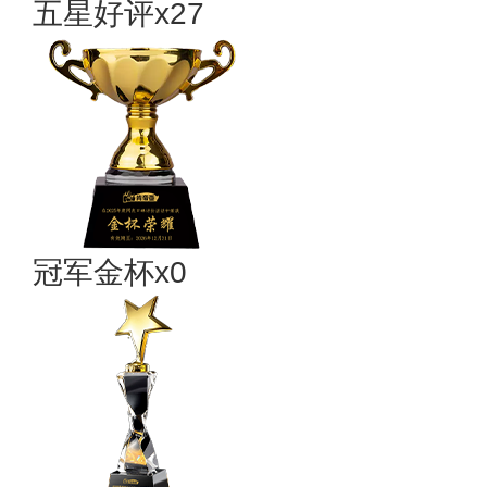
五星好评x27
冠军金杯x0