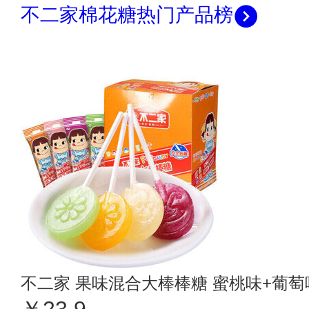
不二家棉花糖热门产品榜
不二家 果味混合大棒棒糖 蜜桃味+葡萄
￥23.9