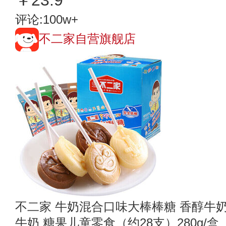
评论:100w+
不二家自营旗舰店
不二家 牛奶混合口味大棒棒糖 香醇牛奶
牛奶 糖果儿童零食（约28支）280g/盒