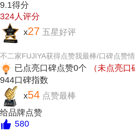
9.1
得分
324
人评分
27
x
五星好评
不二家FUJIYA获得点赞我最棒/口碑点赞
已点亮口碑点赞0个
（未点亮口碑
944
口碑指数
54
x
点赞最棒
给品牌点赞
580