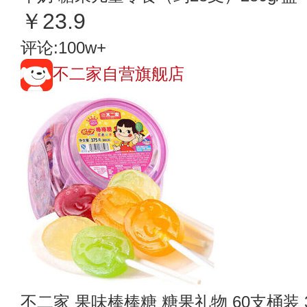
￥23.9
评论:100w+
不二家自营旗舰店
不二家 果味棒棒糖 糖果礼物 60支桶装 3