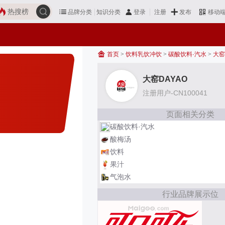
热搜榜
品牌分类
知识分类
发布
登录
注册
移动
首页
>
饮料乳饮冲饮
>
碳酸饮料·汽水
>
大窑
大窑DAYAO
注册用户-CN100041
页面相关分类
碳酸饮料·汽水
酸梅汤
饮料
果汁
气泡水
行业品牌展示位