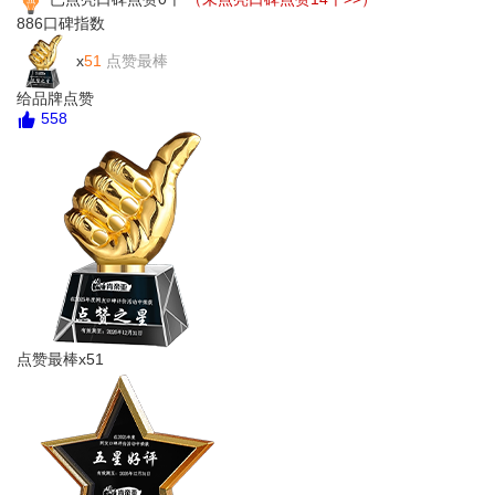
886
口碑指数
x
51
点赞最棒
给品牌点赞
558
点赞最棒x51