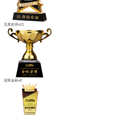
五星好评x21
冠军金杯x0