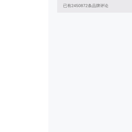
已有
2450872
条品牌评论