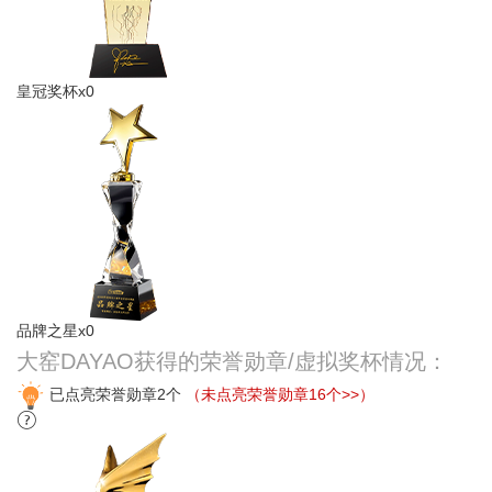
皇冠奖杯x0
品牌之星x0
大窑DAYAO获得的荣誉勋章/虚拟奖杯情况：
已点亮荣誉勋章2个
（未点亮荣誉勋章16个>>）