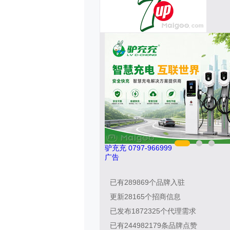
驴充充 0797-966999
广告
已有
289869
个品牌入驻
更新
28165
个招商信息
已发布
1872325
个代理需求
已有
244982179
条品牌点赞