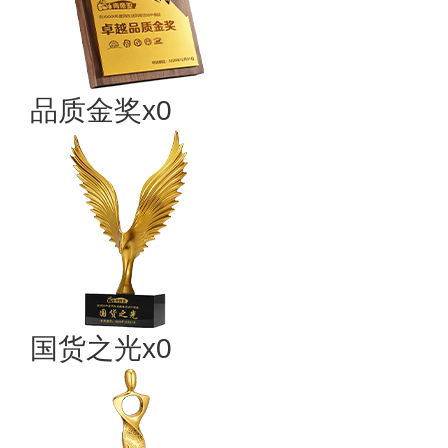
品质金奖x0
国货之光x0