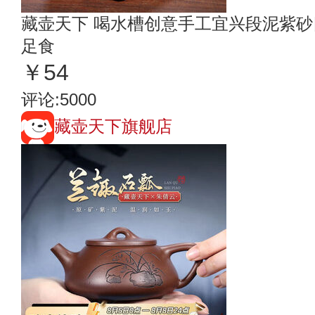
藏壶天下 喝水槽创意手工宜兴段泥紫
足食
￥54
评论:5000
藏壶天下旗舰店