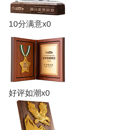
10分满意x0
好评如潮x0