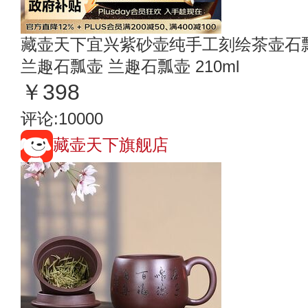
藏壶天下宜兴紫砂壶纯手工刻绘茶壶石
兰趣石瓢壶 兰趣石瓢壶 210ml
￥398
评论:10000
藏壶天下旗舰店