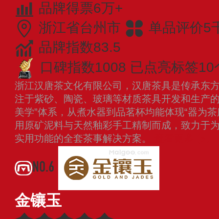
品牌得票6万+
浙江省台州市
单品评价5
品牌指数83.5
口碑指数1008
已点亮标签10
浙江汉唐茶文化有限公司，汉唐茶具是传承东
注于紫砂、陶瓷、玻璃等材质茶具开发和生产的
美学”体系，从煮水器到品茗杯均能体现“器为茶
用原矿泥料与天然釉彩手工精制而成，致力于
实用功能的全套茶事解决方案。
查看更多
NO.6
金镶玉