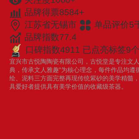
品牌得票8584+
江苏省无锡市
单品评价5
品牌指数77.4
口碑指数4911
已点亮标签9
宜兴市古悦陶陶瓷有限公司，古悦堂是专注文人
典，传承文人雅趣”为核心理念，每件作品均遵
绘、泥料三方面完整再现传统紫砂的美学精髓
具爱好者提供具有美学价值的收藏级茶器。
查
容山堂
束氏茶界
大益茶TAETEA
八马茶业BAMA
范家壶庄