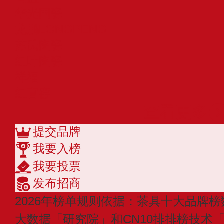
华光国瓷
龙鹏LONGPENG
苏氏陶瓷
红叶陶瓷
祥福
红官窑
查看更多
提交品牌
我要入榜
我要投票
发布招商
2026年榜单规则依据：茶具十大品牌榜
大数据「研究院」和CN10排排榜技术