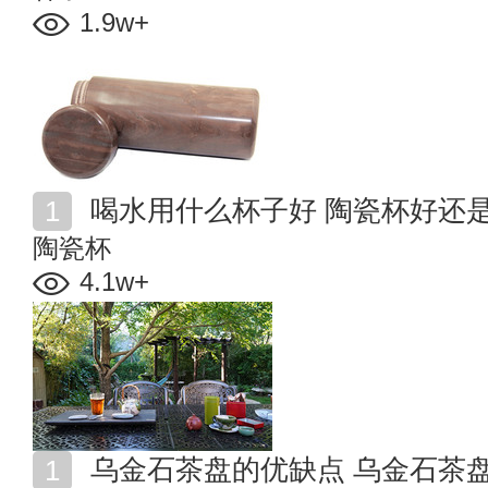
1.9w+
喝水用什么杯子好 陶瓷杯好还
陶瓷杯
4.1w+
乌金石茶盘的优缺点 乌金石茶