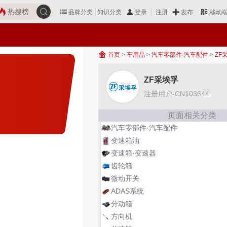
热搜榜
品牌分类
知识分类
发布
登录
注册
移动
首页
>
车用品
>
汽车零部件·汽车配件
>
ZF
ZF采埃孚
注册用户-CN103644
页面相关分类
汽车零部件·汽车配件
变速箱油
变速箱·变速器
齿轮箱
微动开关
ADAS系统
分动箱
方向机