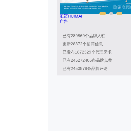
汇迈HUIMAI
广告
已有
289869
个品牌入驻
更新
28372
个招商信息
已发布
1872329
个代理需求
已有
245272405
条品牌点赞
已有
2450878
条品牌评论