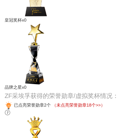
皇冠奖杯x0
品牌之星x0
ZF采埃孚获得的荣誉勋章/虚拟奖杯情况：
已点亮荣誉勋章2个
（未点亮荣誉勋章18个>>）