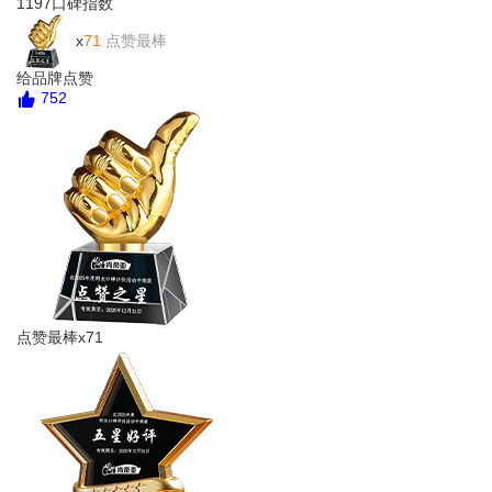
1197
口碑指数
x
71
点赞最棒
给品牌点赞
752
点赞最棒x71