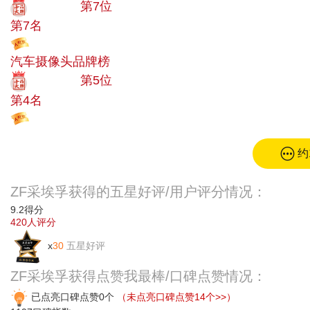
十大品牌
第7位
第7名
投票
汽车摄像头品牌榜
十大品牌
第5位
第4名
投票
约
ZF采埃孚获得的五星好评/用户评分情况：
9.2
得分
420
人评分
x
30
五星好评
ZF采埃孚获得点赞我最棒/口碑点赞情况：
已点亮口碑点赞0个
（未点亮口碑点赞14个>>）