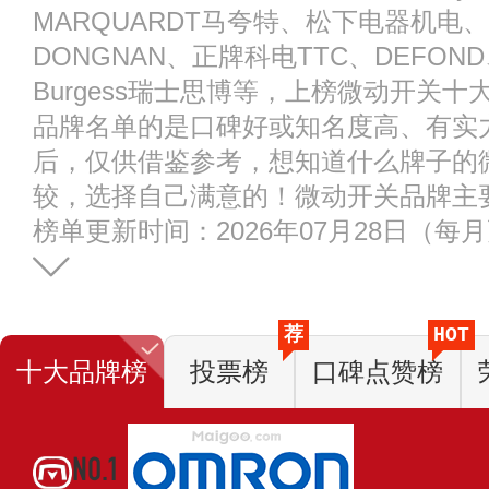
MARQUARDT马夸特、松下电器机电
DONGNAN、正牌科电TTC、DEFOND、凯
Burgess瑞士思博等，上榜微动开关
品牌名单的是口碑好或知名度高、有实
后，仅供借鉴参考，想知道什么牌子的
较，选择自己满意的！微动开关品牌主
榜单更新时间：2026年07月28日（每
荐
HOT
十大品牌榜
投票榜
口碑点赞榜
NO.1