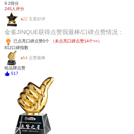
9.2
得分
245
人评分
x
22
五星好评
金雀JINQUE获得点赞我最棒/口碑点赞情况：
已点亮口碑点赞0个
（未点亮口碑点赞14个>>）
812
口碑指数
x
54
点赞最棒
给品牌点赞
517