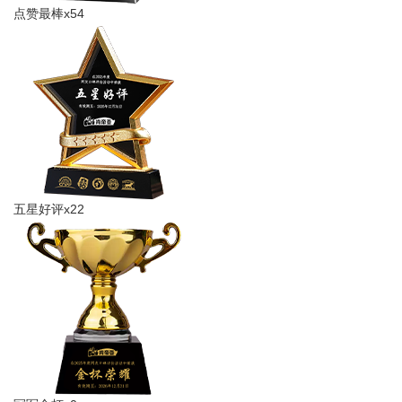
点赞最棒x54
五星好评x22