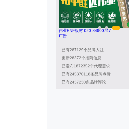
0791-88388036
伟业ENF板材 020-849007
广告
已有
287129
个品牌入驻
更新
28372
个招商信息
已发布
1872352
个代理需求
已有
245370118
条品牌点赞
已有
2437230
条品牌评论