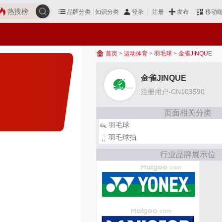
热搜榜
品牌分类
知识分类
发布
登录
注册
移动
首页
>
运动体育
>
羽毛球
>
金雀JINQUE
金雀JINQUE
注册用户-CN103590
页面相关分类
羽毛球
羽毛球拍
行业品牌展示位