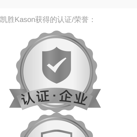
凯胜Kason获得的认证/荣誉：