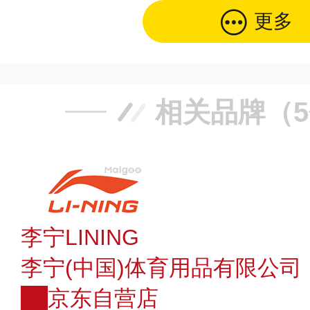
更多
相关品牌（
李宁LINING
李宁(中国)体育用品有限公司
JD
京东自营店