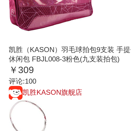
凯胜（KASON）羽毛球拍包9支装 手
休闲包 FBJL008-3粉色(九支装拍包)
￥309
评论:100
凯胜KASON旗舰店