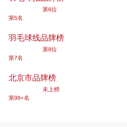
十大品牌
第6位
第5名
投票
羽毛球线品牌榜
十大品牌
第8位
第7名
投票
北京市品牌榜
中小品牌
未上榜
第99+名
投票