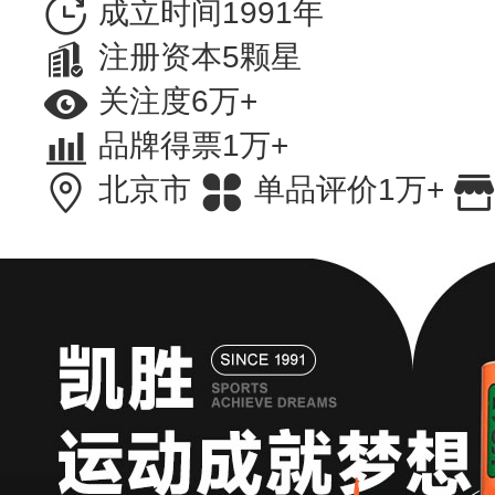
成立时间1991年
注册资本5颗星
关注度6万+
品牌得票1万+
北京市
单品评价1万+