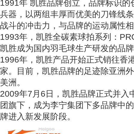
1991年 凯胜品牌创立，品牌标识
兵器，以两组丰厚而优美的刀锋线条
战斗的冲击力，与品牌的运动属性相
1993年，凯胜全碳素球拍系列：PRO
凯胜成为国内羽毛球生产研发的品牌
1996年，凯胜产品开始正式销往香
家。目前，凯胜品牌的足迹除亚洲外
美洲。
2009年7月6日，凯胜品牌正式并
团旗下，成为李宁集团下多品牌中的
牌进入新发展阶段。