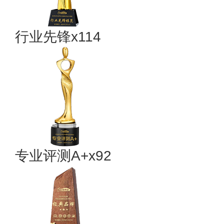
行业先锋x114
专业评测A+x92