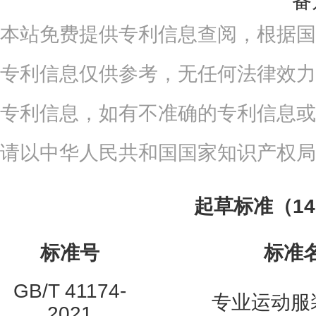
备
本站免费提供专利信息查阅，根据国
专利信息仅供参考，无任何法律效力
专利信息，如有不准确的专利信息或
请以中华人民共和国国家知识产权局
起草标准（1
标准号
标准
GB/T 41174-
专业运动服
2021