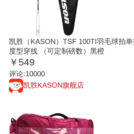
凯胜（KASON）TSF 100TI羽毛
度型穿线 （可定制磅数）黑橙
￥549
评论:10000
凯胜KASON旗舰店