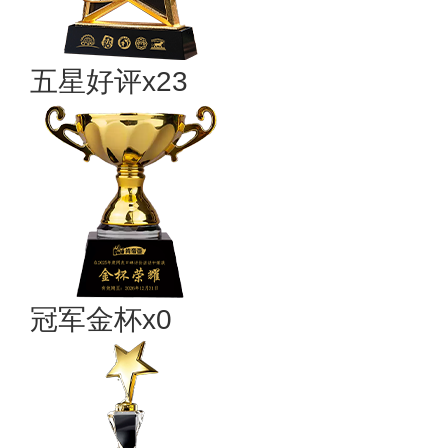
五星好评x23
冠军金杯x0