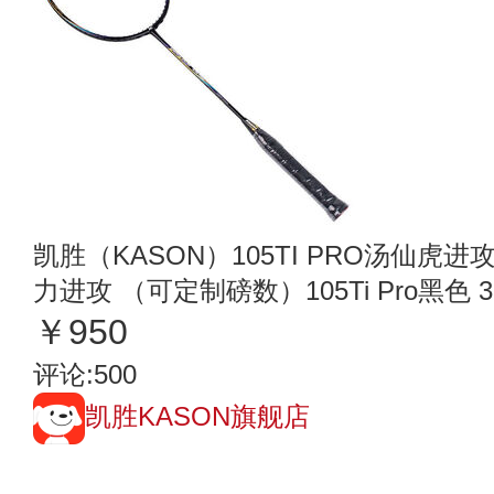
凯胜（KASON）105TI PRO汤仙
力进攻 （可定制磅数）105Ti Pro黑色 3
￥950
评论:500
凯胜KASON旗舰店