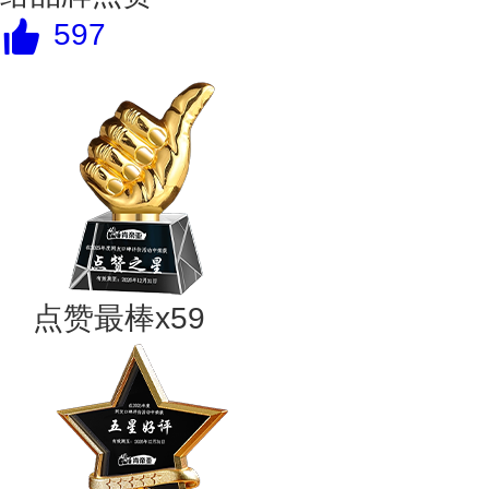
597
点赞最棒x59