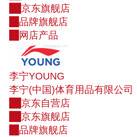
JD
京东旗舰店
店
品牌旗舰店
购
网店产品
李宁YOUNG
李宁(中国)体育用品有限公司
JD
京东自营店
JD
京东旗舰店
店
品牌旗舰店