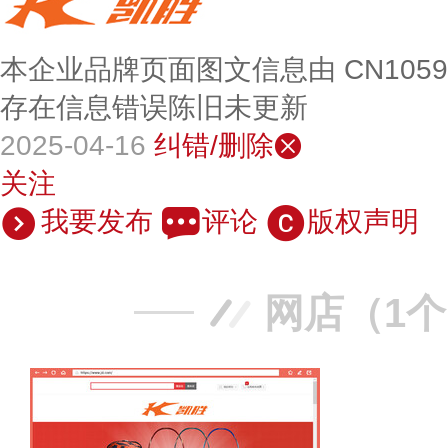
本企业品牌页面图文信息由 CN105
存在信息错误陈旧未更新
2025-04-16
纠错/删除
关注
我要发布
评论
版权声明
网店（1