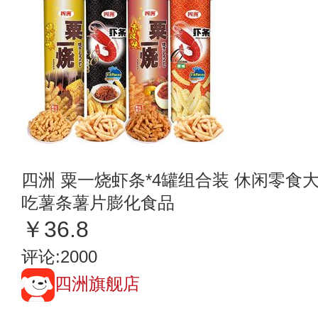
四洲 粟一烧虾条*4罐组合装 休闲零
吃薯条薯片膨化食品
￥36.8
评论:2000
四洲旗舰店