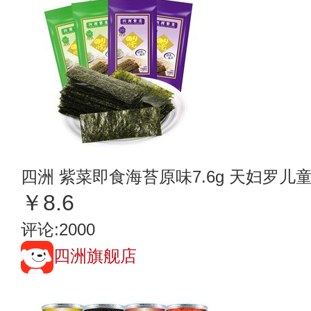
四洲 紫菜即食海苔原味7.6g 天妇罗儿
￥8.6
评论:2000
四洲旗舰店