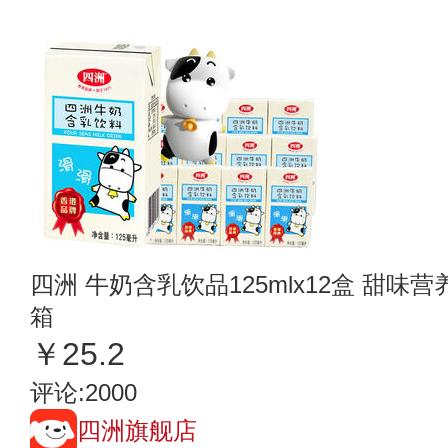
四洲 牛奶含乳饮品125mlx12盒 甜
箱
￥25.2
评论:2000
四洲旗舰店