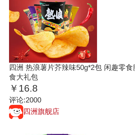
四洲 热浪薯片芥辣味50g*2包 闲趣
食大礼包
￥16.8
评论:2000
四洲旗舰店