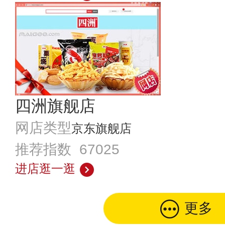
四洲旗舰店
网店类型
京东旗舰店
推荐指数 67025
进店逛一逛
更多