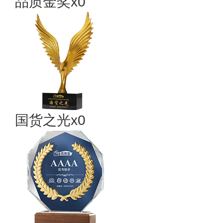
品质金奖x0
国货之光x0