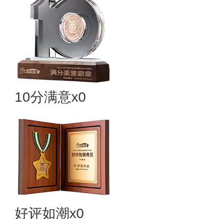
10分满意x0
好评如潮x0