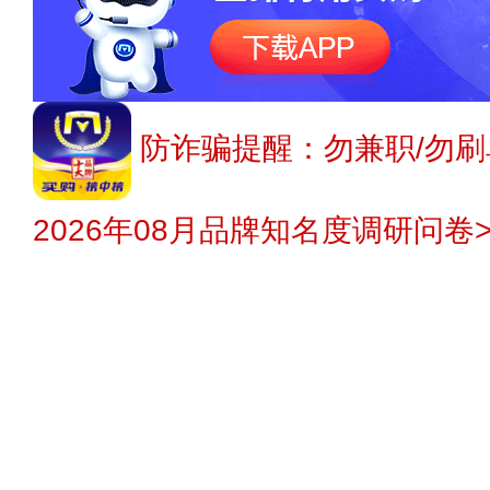
防诈骗提醒：勿兼职/勿刷
2026年08月品牌知名度调研问卷>