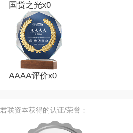
国货之光x0
AAAA评价x0
君联资本获得的认证/荣誉：