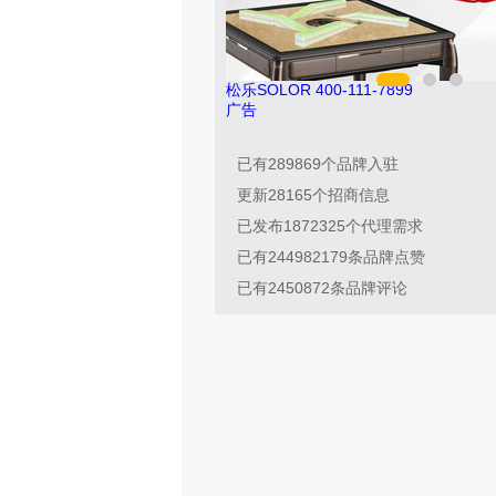
松乐SOLOR 400-111-7899
广告
已有
289869
个品牌入驻
更新
28165
个招商信息
已发布
1872325
个代理需求
已有
244982179
条品牌点赞
已有
2450872
条品牌评论