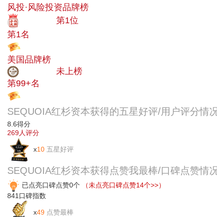
风投·风险投资品牌榜
十大品牌
第1位
第1名
投票
美国品牌榜
中小品牌
未上榜
第99+名
投票
SEQUOIA红杉资本获得的五星好评/用户评分情
8.6
得分
269
人评分
x
10
五星好评
SEQUOIA红杉资本获得点赞我最棒/口碑点赞情
已点亮口碑点赞0个
（未点亮口碑点赞14个>>）
841
口碑指数
x
49
点赞最棒