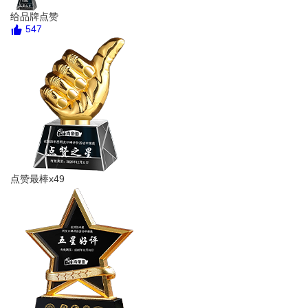
给品牌点赞
547
点赞最棒x49