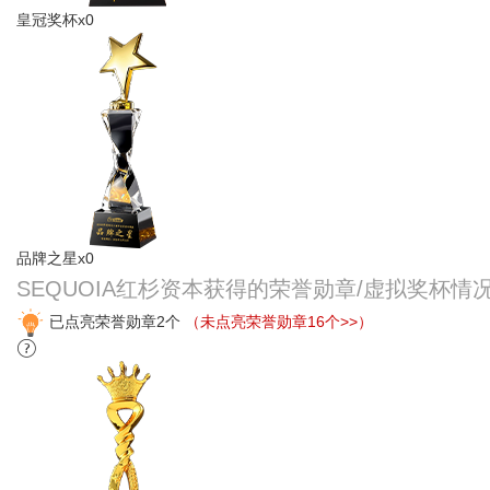
皇冠奖杯x0
品牌之星x0
SEQUOIA红杉资本获得的荣誉勋章/虚拟奖杯情
已点亮荣誉勋章2个
（未点亮荣誉勋章16个>>）