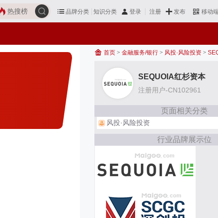
热搜榜
品牌分类
知识分类
发布
登录
注册
移动
首页
>
金融服务/银行
>
风投·风险投资
>
SE
SEQUOIA红杉资本
注册用户-CN102961
页面相关分类
风投·风险投资
行业品牌展示位