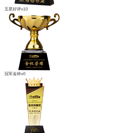
五星好评x10
冠军金杯x0