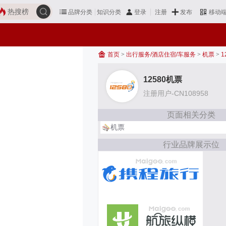
热搜榜
品牌分类
知识分类
发布
登录
注册
移动
首页
>
出行服务/酒店住宿/车服务
>
机票
>
1
12580机票
注册用户-CN108958
页面相关分类
机票
行业品牌展示位