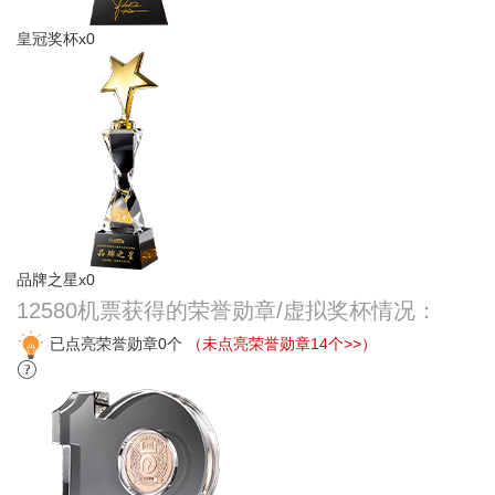
皇冠奖杯x0
品牌之星x0
12580机票获得的荣誉勋章/虚拟奖杯情况：
已点亮荣誉勋章0个
（未点亮荣誉勋章14个>>）