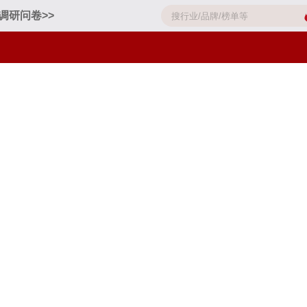
调研问卷>>