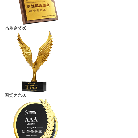
品质金奖x0
国货之光x0