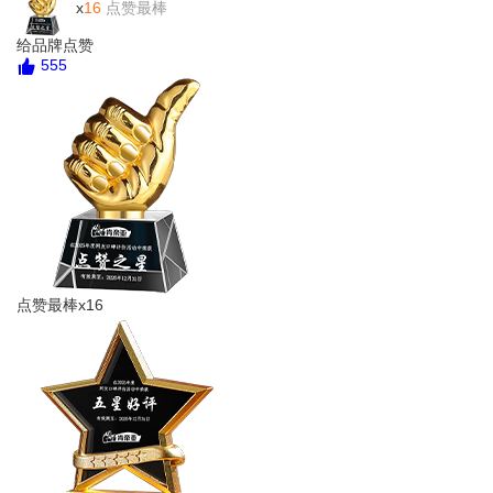
x
16
点赞最棒
给品牌点赞
555
点赞最棒x16