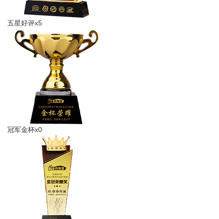
五星好评x5
冠军金杯x0