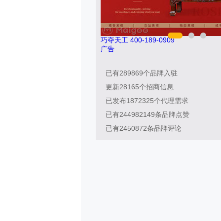
巧夺天工 400-189-0909
广告
已有
289869
个品牌入驻
更新
28165
个招商信息
已发布
1872325
个代理需求
已有
244982149
条品牌点赞
已有
2450872
条品牌评论