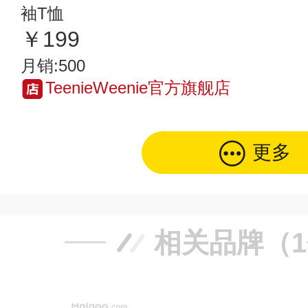
袖T恤
￥199
月销:500
TeenieWeenie官方旗舰店
更多
相关品牌（