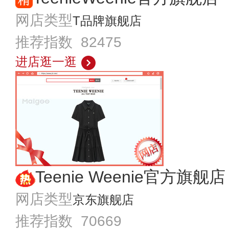
网店类型
T品牌旗舰店
推荐指数 82475
进店逛一逛
Teenie Weenie官方旗舰店
网店类型
京东旗舰店
推荐指数 70669