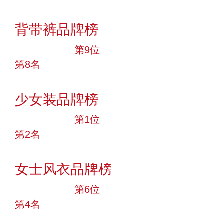
投票
背带裤品牌榜
十大品牌
第9位
第8名
投票
少女装品牌榜
十大品牌
第1位
第2名
投票
女士风衣品牌榜
十大品牌
第6位
第4名
投票