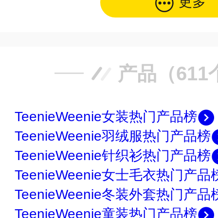
更多
产品（611
TeenieWeenie女装热门产品榜
TeenieWeenie羽绒服热门产品榜
TeenieWeenie针织衫热门产品榜
TeenieWeenie女士毛衣热门产品
TeenieWeenie冬装外套热门产品
TeenieWeenie童装热门产品榜