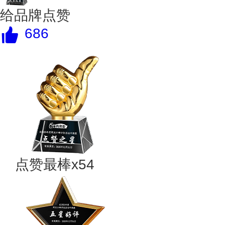
给品牌点赞
686
点赞最棒x54