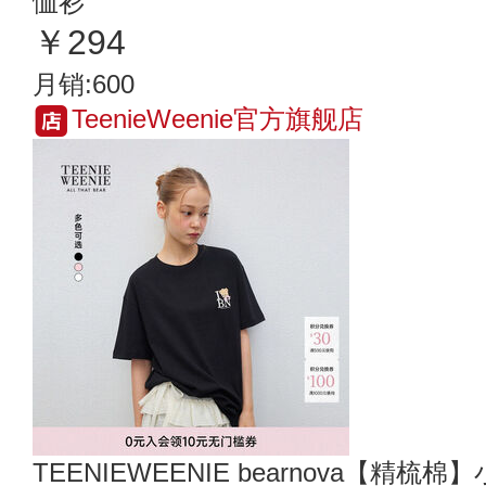
恤衫
￥294
月销:600
TeenieWeenie官方旗舰店
TEENIEWEENIE bearnova【精