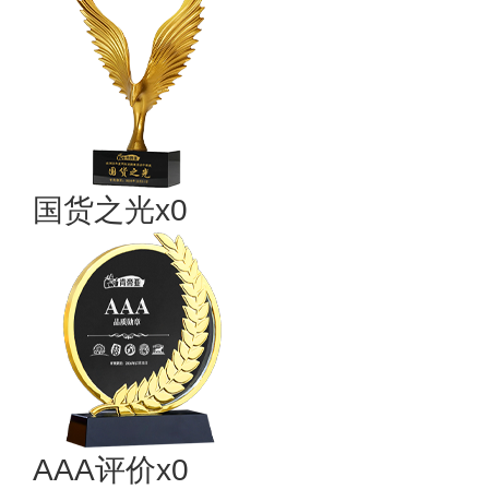
国货之光x0
AAA评价x0