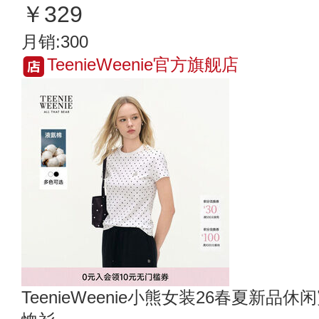
￥329
月销:300
TeenieWeenie官方旗舰店
TeenieWeenie小熊女装26春夏新