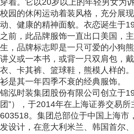
穿着。它以20岁以上的年轻男女为
校园的休闲运动着装风格，充分展现
动、健康的精神面貌。衣恋诞生于19
之前，此品牌服饰一直出口美国，主
生，品牌标志即是一只可爱的小狗熊
讲义或一本书，或背一只双肩包，戴
衣、卡其裤、篮球鞋，熊模人样的。
衫是其一年四季不衰的经典服饰。
锦泓时装集团股份有限公司创立于19
团”），于2014年在上海证券交易
603518。集团总部位于中国上海
发设计，在意大利米兰、韩国首尔、