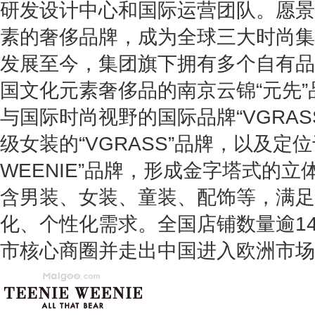
研发设计中心和国际运营团队。愿景
素的奢侈品牌，成为全球三大时尚集
发展至今，集团旗下拥有多个自有品
国文化元素奢侈品的南京云锦“元先
与国际时尚视野的国际品牌“VGRASS
级女装的“VGRASS”品牌，以及定位
WEENIE”品牌，形成金字塔式的
含男装、女装、童装、配饰等，满足
化、个性化需求。全国店铺数量逾14
市核心商圈并走出中国进入欧洲市场