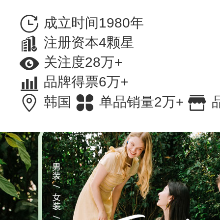
成立时间1980年
注册资本4颗星
关注度28万+
品牌得票6万+
韩国
单品销量2万+