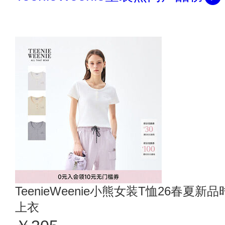
TeenieWeenie小熊女装T恤26春
上衣