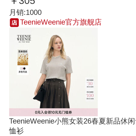
￥305
月销:1000
TeenieWeenie官方旗舰店
TeenieWeenie小熊女装26春夏新
恤衫