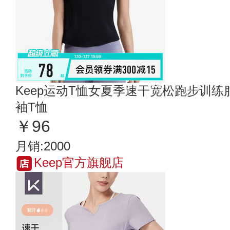
Keep运动T恤女夏季速干宽松跑步训
袖T恤
￥96
月销:2000
Keep官方旗舰店