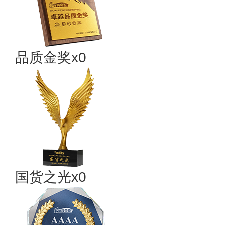
品质金奖x0
国货之光x0