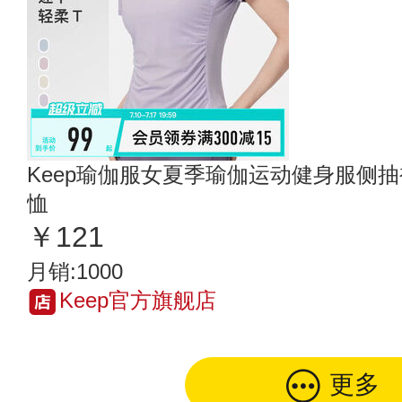
Keep瑜伽服女夏季瑜伽运动健身服侧
恤
￥121
月销:1000
Keep官方旗舰店
更多