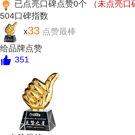
已点亮口碑点赞0个
（未点亮口碑
504
口碑指数
33
x
点赞最棒
给品牌点赞
351