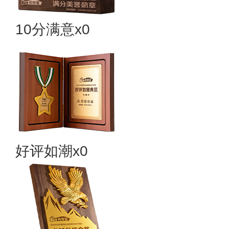
10分满意x0
好评如潮x0