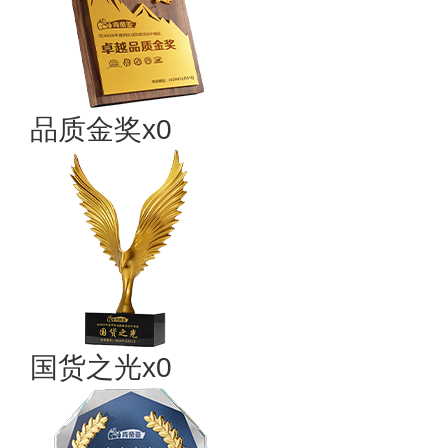
品质金奖x0
国货之光x0