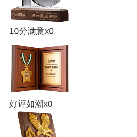
10分满意x0
好评如潮x0