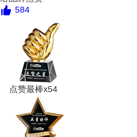
584
点赞最棒x54